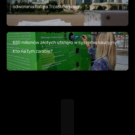
odwołania Rafała Trzaskowskiego
650 milionów złotych utknęło w systemie kaucyjnym.
Kto na tym zarabia?