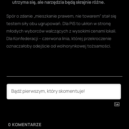
utrzyma się, ale narzędzia będą skrajnie różne.
Spór o zdanie „mieszkanie prawem, nie towarem” stał się
testem siły obu ugrupowań. Dla PiS to ukłon w stronę
młodych wyborców walczących z wysokimi cenami lokali.
Dla Konfederacji – czerwona linia, której przekroczenie
oznaczałoby odejście od wolnorynkowej tożsamości.
0
KOMENTARZE