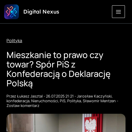
Przejdź
Digital Nexus
do
treści
Polityka
Mieszkanie to prawo czy
towar? Spór PiS z
Konfederacją o Deklarację
Polską
Przez
Łukasz Jasztal
-
26.07.2025 21:21
-
Jarosław Kaczyński
,
konfederacja
,
Nieruchomości
,
PiS
,
Polityka
,
Sławomir Mentzen
-
Zostaw komentarz