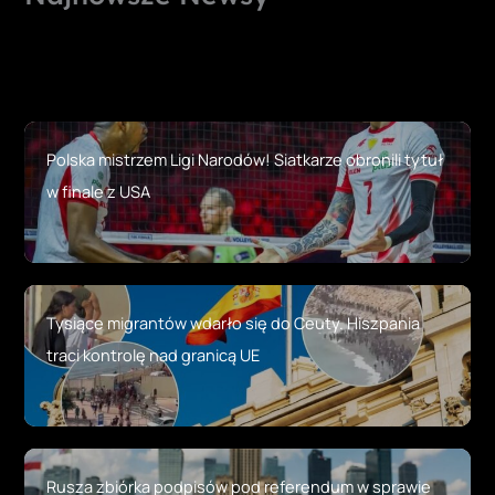
Polska mistrzem Ligi Narodów! Siatkarze obronili tytuł
w finale z USA
Tysiące migrantów wdarło się do Ceuty. Hiszpania
traci kontrolę nad granicą UE
Rusza zbiórka podpisów pod referendum w sprawie