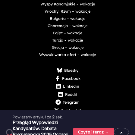
Wyspy Kanaryjskie – wakacje
Włochy, Rzym – wakacje
Bułgaria – wakacje
Chorwacja – wakacje
Egipt – wakacje
Turcja – wakacje
Grecja – wakacje
Wyszukiwarka ofert – wakacje
Bluesky
Facebook
Linkedin
Reddit
Telegram
Twitter / X
Powiązany artykuł za
1
sek.
Przegląd Wypowiedzi
Kandydatów: Debata
×
Czytaj teraz →
Prezydencka 2025 Oczami