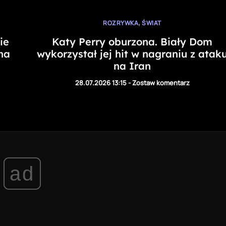
,
ROZRYWKA
ŚWIAT
ie
Katy Perry oburzona. Biały Dom
na
wykorzystał jej hit w nagraniu z atak
na Iran
28.07.2026 13:15
-
Zostaw komentarz
ad