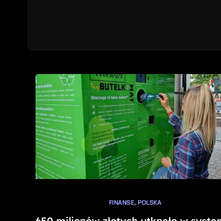
,
FINANSE
POLSKA
650 milionów złotych utknęło w syste