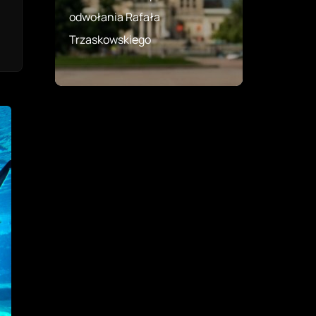
odwołania Rafała
Trzaskowskiego