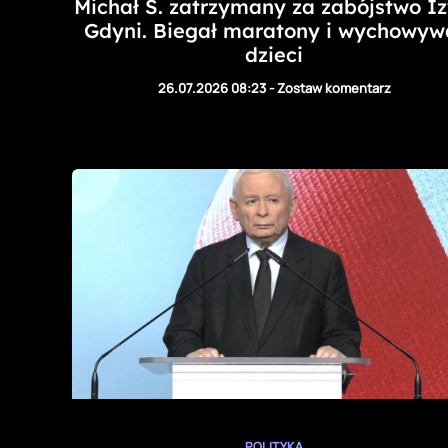
Michał S. zatrzymany za zabójstwo Iz
Gdyni. Biegał maratony i wychowyw
dzieci
26.07.2026 08:23
-
Zostaw komentarz
POLITYKA