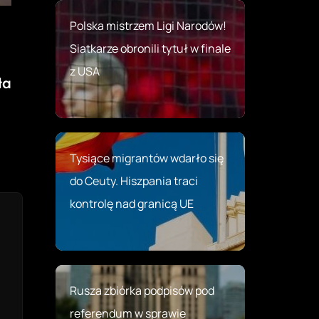
Polska mistrzem Ligi Narodów!
Siatkarze obronili tytuł w finale
z USA
ła
Tysiące migrantów wdarło się
do Ceuty. Hiszpania traci
kontrolę nad granicą UE
Rusza zbiórka podpisów pod
referendum w sprawie