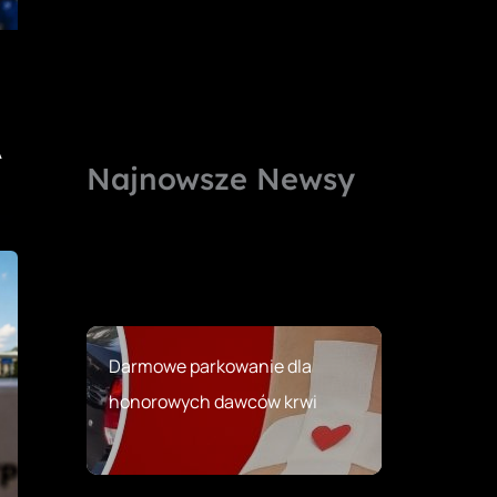
A
Najnowsze Newsy
Darmowe parkowanie dla
honorowych dawców krwi