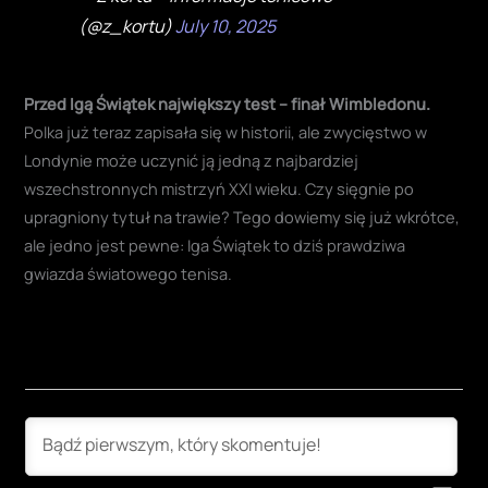
(@z_kortu)
July 10, 2025
Przed Igą Świątek największy test – finał Wimbledonu.
Polka już teraz zapisała się w historii, ale zwycięstwo w
Londynie może uczynić ją jedną z najbardziej
wszechstronnych mistrzyń XXI wieku. Czy sięgnie po
upragniony tytuł na trawie? Tego dowiemy się już wkrótce,
ale jedno jest pewne: Iga Świątek to dziś prawdziwa
gwiazda światowego tenisa
.