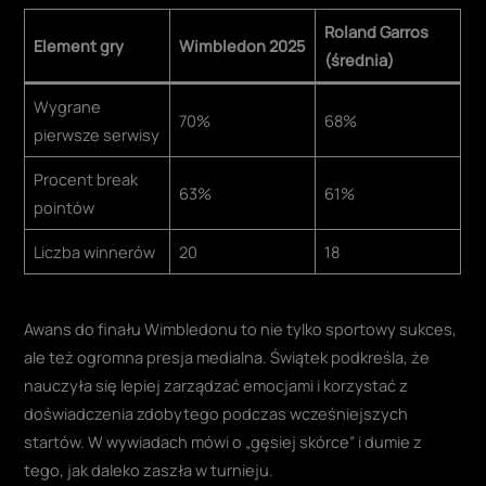
Roland Garros
Element gry
Wimbledon 2025
(średnia)
Wygrane
70%
68%
pierwsze serwisy
Procent break
63%
61%
pointów
Liczba winnerów
20
18
Awans do finału Wimbledonu to nie tylko sportowy sukces,
ale też ogromna presja medialna. Świątek podkreśla, że
nauczyła się lepiej zarządzać emocjami i korzystać z
doświadczenia zdobytego podczas wcześniejszych
startów. W wywiadach mówi o „gęsiej skórce” i dumie z
tego, jak daleko zaszła w turnieju
.