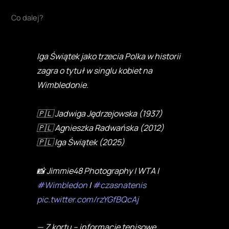
Co dalej?
Iga Świątek jako trzecia Polka w historii
zagra o tytuł w singlu kobiet na
Wimbledonie.
🇵🇱 Jadwiga Jędrzejowska (1937)
🇵🇱 Agnieszka Radwańska (2012)
🇵🇱 Iga Świątek (2025)
📸 Jimmie48 Photography | WTA |
#Wimbledon
|
#czasnatenis
pic.twitter.com/rzYGfBQcAj
— Z kortu – informacje tenisowe