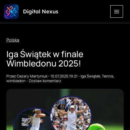
Przejdź
Digital Nexus
do
treści
Polska
Iga Świątek w finale
Wimbledonu 2025!
Przez
Cezary Martyniuk
-
10.07.2025 19:21
-
Iga Świątek
,
Tennis
,
wimbledon
-
Zostaw komentarz