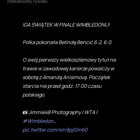
zaskakiwały rywalki.
IGA ŚWIĄTEK W FINALE WIMBLEDONU!
Polka pokonała Belindę Bencić 6:2, 6:0.
O swój pierwszy wielkoszlemowy tytuł na
trawie w zawodowej karierze powalczy w
sobotę z Amandą Anisimovą. Początek
starcia nie przed godz. 17:00 czasu
polskiego.
📸 Jimmie48 Photography | WTA |
#Wimbledon
…
pic.twitter.com/xm9pjI0mb0