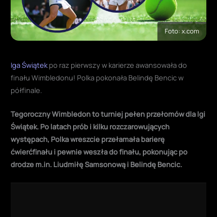
Foto: x.com
Iga Świątek
po raz pierwszy w karierze awansowała do
finału Wimbledonu! Polka pokonała Belindę Bencic w
półfinale.
Tegoroczny Wimbledon to turniej pełen przełomów dla Igi
Świątek. Po latach prób i kilku rozczarowujących
występach, Polka wreszcie przełamała barierę
ćwierćfinału i pewnie weszła do finału, pokonując po
drodze m.in. Liudmiłę Samsonową i Belindę Bencic.