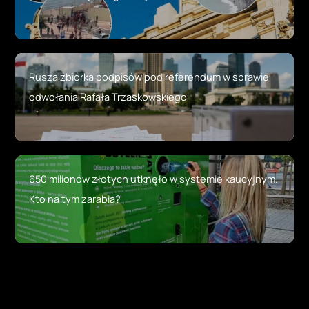
Rusza zbiórka podpisów pod referendum w sprawie
odwołania Rafała Trzaskowskiego
650 milionów złotych utknęło w systemie kaucyjnym.
Kto na tym zarabia?