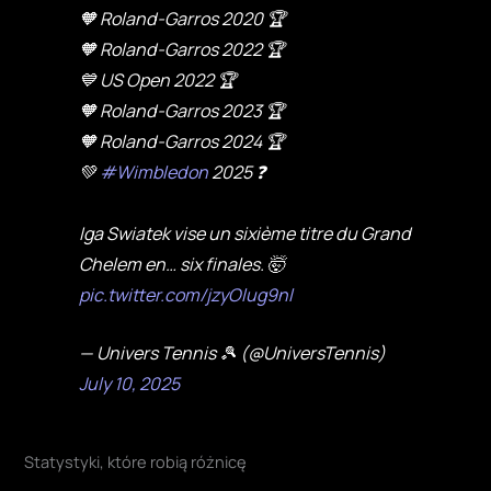
🧡 Roland-Garros 2020 🏆
🧡 Roland-Garros 2022 🏆
💙 US Open 2022 🏆
🧡 Roland-Garros 2023 🏆
🧡 Roland-Garros 2024 🏆
💚
#Wimbledon
2025 ❓
Iga Swiatek vise un sixième titre du Grand
Chelem en… six finales. 🤯
pic.twitter.com/jzyOlug9nl
— Univers Tennis 🎾 (@UniversTennis)
July 10, 2025
Statystyki, które robią różnicę