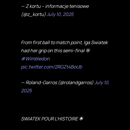
— Z kortu – informacje tenisowe
(@z_kortu)
July 10, 2025
From first ball to match point, Iga Swiatek
had her grip on this semi-final 🎯
#Wimbledon
pic.twitter.com/2RGZt4BoUb
— Roland-Garros (@rolandgarros)
July 10,
2025
SWIATEK POUR L’HISTOIRE 🌟