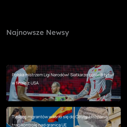
Najnowsze Newsy
Polska mistrzem Ligi Narodów! Siatkarze obronili tytuł
w finale z USA
Tysiące migrantów wdarło się do Ceuty. Hiszpania
traci kontrolę nad granicą UE