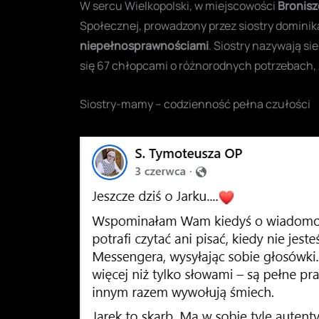
W sercu Wielkopolski, w miejscowości
Bronisz
Społecznej, prowadzony przez siostry dominik
niepełnosprawnościami
. Siostry nazywają s
się 67 chłopcami o różnorodnych potrzebach, 
Siostry-mamy – codzienność pełna czułości