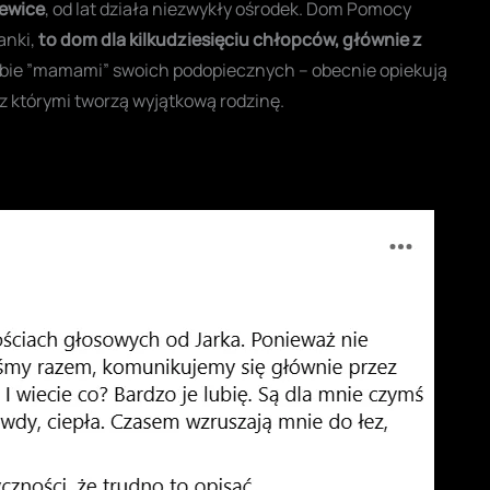
ewice
, od lat działa niezwykły ośrodek. Dom Pomocy
anki,
to dom dla kilkudziesięciu chłopców, głównie z
iebie ”mamami” swoich podopiecznych – obecnie opiekują
z którymi tworzą wyjątkową rodzinę
.