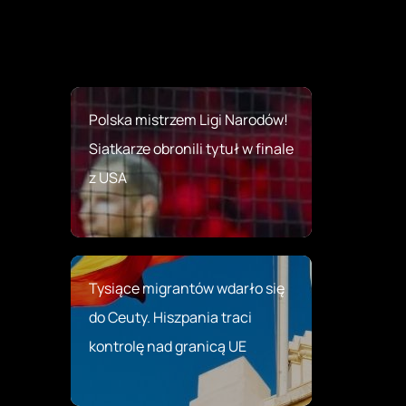
Polska mistrzem Ligi Narodów!
Siatkarze obronili tytuł w finale
z USA
Tysiące migrantów wdarło się
do Ceuty. Hiszpania traci
kontrolę nad granicą UE