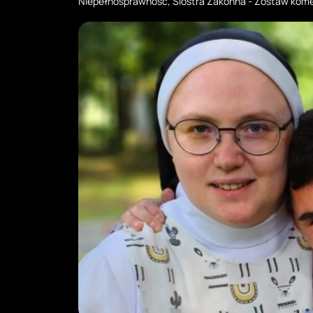
Niepełnosprawność
,
Siostra Zakonna
-
Zostaw kome