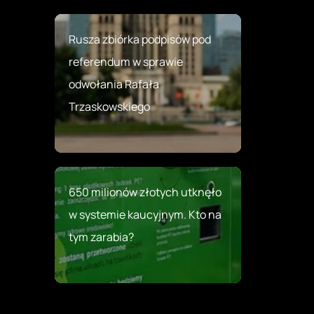
Rusza zbiórka podpisów pod
referendum w sprawie
odwołania Rafała
Trzaskowskiego
650 milionów złotych utknęło
w systemie kaucyjnym. Kto na
tym zarabia?