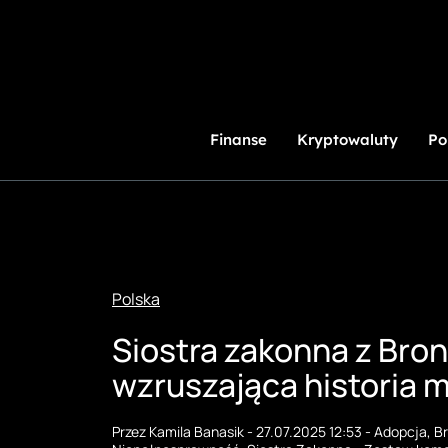
Przejdź
do
treści
Finanse
Kryptowaluty
Po
Polska
Siostra zakonna z Bro
wzruszająca historia m
Przez
Kamila Banasik
-
27.07.2025 12:53
-
Adopcja
,
Br