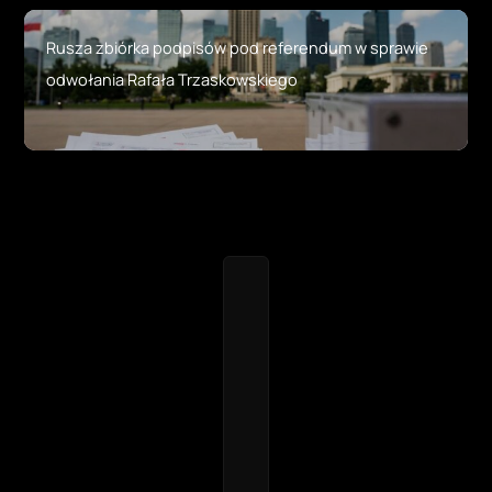
Rusza zbiórka podpisów pod referendum w sprawie
odwołania Rafała Trzaskowskiego