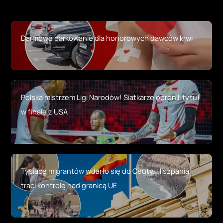
Darmowe parkowanie dla honorowych dawców krwi
Polska mistrzem Ligi Narodów! Siatkarze obronili tytuł
w finale z USA
Tysiące migrantów wdarło się do Ceuty. Hiszpania
traci kontrolę nad granicą UE