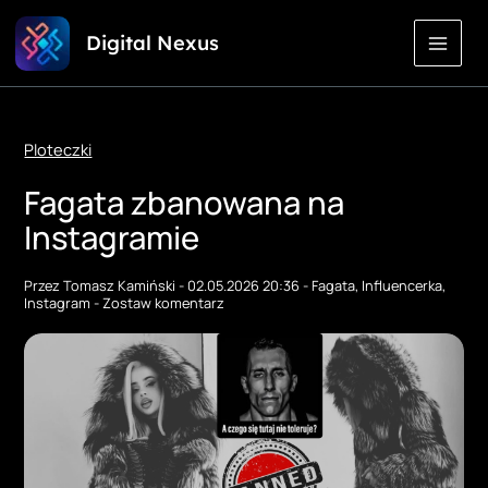
Przejdź
Digital Nexus
do
treści
Ploteczki
Fagata zbanowana na
Instagramie
Przez
Tomasz Kamiński
-
02.05.2026 20:36
-
Fagata
,
Influencerka
,
Instagram
-
Zostaw komentarz