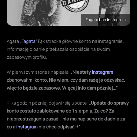
Fagata ban instagram
Agata „
Fagata
” Fąk straciła główne konto na Instagramie.
Informację o banie przekazała osobiście na swoim
zapasowym profilu.
W pierwszym stories napisała:
„Niestety
Instagram
zbanował mi konto. Nie wiem, czy dam radę je odzyskać,
więc to będzie zapasowe. Więcej info dam później…”
Kilka godzin później pojawił się update:
„Update do sprawy
konto zostało zablokowane do 1 sierpnia. Za co? Za
nieprzestrzegania zasad… nie ma napisane dokładnie za
co a
instagram
nie chce odpisać :/”