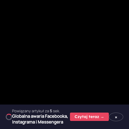
Powiązany artykuł za
3
sek.
Globalna awaria Facebooka,
×
Czytaj teraz →
Instagrama i Messengera