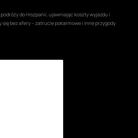
 podróży do Hiszpanii, ujawniając koszty wyjazdu i
y się bez afery – zatrucie pokarmowe i inne przygody