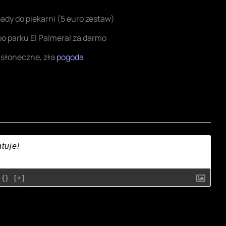
ady do piekarni (5 euro zestaw)
 po parku El Palmeral za darmo
 słoneczne, zła
pogoda
{}
[+]