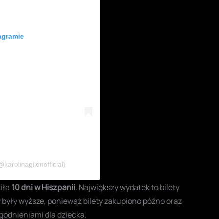
agramie
karolinagilonofficial)
ziła
10 dni w Hiszpanii
. Największy wydatek to bilety
y były wyższe, ponieważ bilety zakupiono późno oraz
godnieniami dla dziecka.