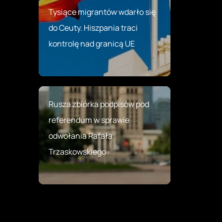
Tysiące migrantów wdarło się
do Ceuty. Hiszpania traci
kontrolę nad granicą UE
Rusza zbiórka podpisów pod
referendum w sprawie
odwołania Rafała
Trzaskowskiego