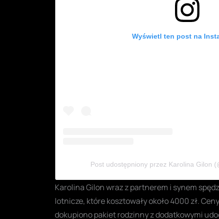
Wyświetl ten post na Inst
Post udostępniony przez Karolina Gilon (@
Karolina Gilon wraz z partnerem i synem spęd
lotnicze, które kosztowały około 4000 zł. Cen
dokupiono pakiet rodzinny z dodatkowymi udo