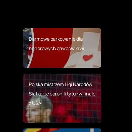
Darmowe parkowanie dla
honorowych dawców krwi
Polska mistrzem Ligi Narodów!
Siatkarze obronili tytuł w finale
z USA