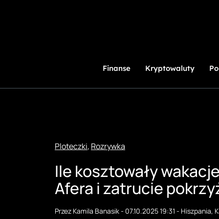
Przejdź
do
treści
Finanse
Kryptowaluty
Po
Ploteczki
,
Rozrywka
Ile kosztowały wakacje
Afera i zatrucie pokrz
Przez
Kamila Banasik
-
07.10.2025 19:31
-
Hiszpania
,
K