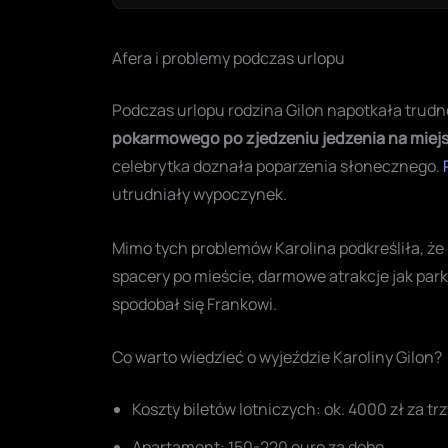
Afera i problemy podczas urlopu
Podczas urlopu rodzina Gilon napotkała trudno
pokarmowego po zjedzeniu jedzenia na miej
celebrytka doznała poparzenia słonecznego.
utrudniały wypoczynek.
Mimo tych problemów Karolina podkreśliła, że 
spacery po mieście, darmowe atrakcje jak park
spodobał się Frankowi.
Co warto wiedzieć o wyjeździe Karoliny Gilon?
Koszty biletów lotniczych: ok. 4000 zł za tr
Apartament: 150-220 euro za dobę