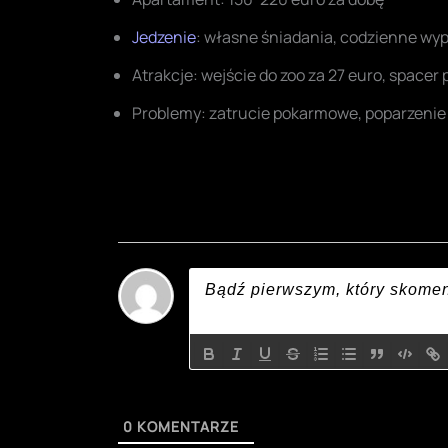
Jedzenie
: własne śniadania, codzienne wyp
Atrakcje: wejście do zoo za 27 euro, spacer
Problemy: zatrucie pokarmowe, poparzenie
0
KOMENTARZE