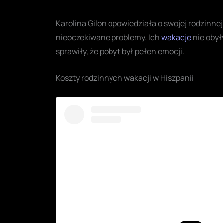
Karolina Gilon opowiedziała o swojej rodzinnej
nieoczekiwane problemy. Ich
wakacje
nie obył
sprawiły, że pobyt był pełen emocji.
Koszty rodzinnych wakacji w Hiszpanii