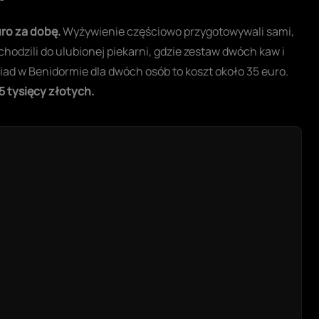
uro za dobę.
Wyżywienie częściowo przygotowywali sami,
chodzili do ulubionej piekarni, gdzie zestaw dwóch kaw i
biad w Benidormie dla dwóch osób to koszt około 35 euro.
5 tysięcy złotych.