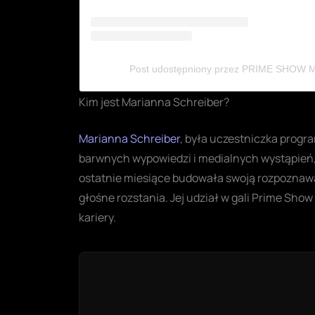
Post udostępniony przez PRIME SHOW 
Kim jest Marianna Schreiber?
Marianna Schreiber
, była uczestniczka progr
barwnych wypowiedzi i medialnych wystąpień, c
ostatnie miesiące budowała swoją rozpoznawal
głośne rozstania. Jej udział w gali Prime Sho
kariery.