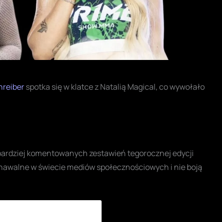
hreiber
spotka się w klatce z Natalią Magical, co wywołało
jbardziej komentowanych zestawień tegorocznej edycji
nawalne w świecie mediów społecznościowych i nie boją