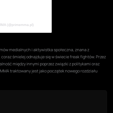
MMA (@primemma.pl)
amów medialnych i aktywistka społeczna, znana z
oraz śmielej odnajduje się w świecie freak fightów. Przez
ność między innymi poprzez związki z politykami oraz
w MMA traktowany jest jako początek nowego rozdziału