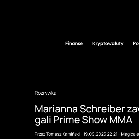
Przejdź
do
treści
Finanse
Kryptowaluty
Po
Rozrywka
Marianna Schreiber zaw
gali Prime Show MMA
Przez
Tomasz Kamiński
-
19.09.2025 22:21
-
Magicale