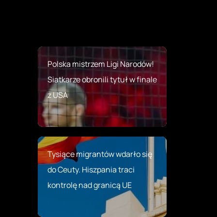
Polska mistrzem Ligi Narodów!
Siatkarze obronili tytuł w finale
z USA
Tysiące migrantów wdarło się
do Ceuty. Hiszpania traci
kontrolę nad granicą UE