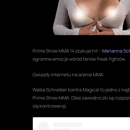
Prime Show MMA 14 szykuje hit –
Marianna Sc
ogromne emocje wśród fanów freak fightów.
Gwiazdy internetu na arenie MMA
Walka Schreiber kontra Magical to jedno z na
Prime Show MMA. Obie zawodniczki są rozpoz
się kontrowersji.