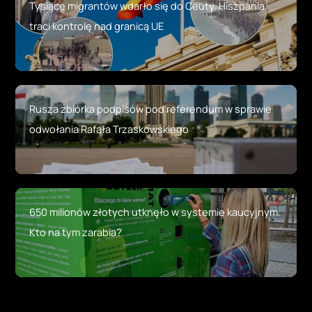
Tysiące migrantów wdarło się do Ceuty. Hiszpania
traci kontrolę nad granicą UE
Rusza zbiórka podpisów pod referendum w sprawie
odwołania Rafała Trzaskowskiego
650 milionów złotych utknęło w systemie kaucyjnym.
Kto na tym zarabia?