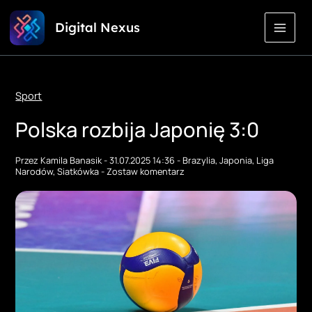
Przejdź
Digital Nexus
do
treści
Sport
Polska rozbija Japonię 3:0
Przez
Kamila Banasik
-
31.07.2025 14:36
-
Brazylia
,
Japonia
,
Liga
Narodów
,
Siatkówka
-
Zostaw komentarz