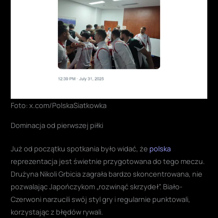
Foto: x.com/PolskaSiatkowka
Dominacja od pierwszej piłki
Już od początku spotkania było widać, że
polska
reprezentacja jest świetnie przygotowana do tego meczu.
Drużyna Nikoli Grbicia zagrała bardzo skoncentrowana, nie
pozwalając Japończykom „rozwinąć skrzydeł”. Biało-
Czerwoni narzucili swój styl gry i regularnie punktowali,
korzystając z błędów rywali.