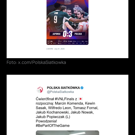
Foto: x.com/PolskaSiatkowka