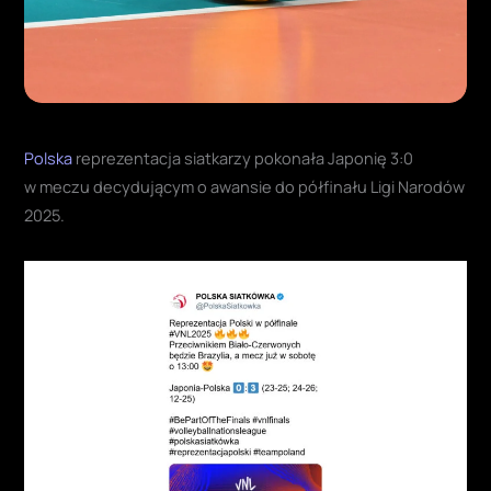
Polska
reprezentacja siatkarzy pokonała Japonię 3:0
w meczu decydującym o awansie do półfinału Ligi Narodów
2025.