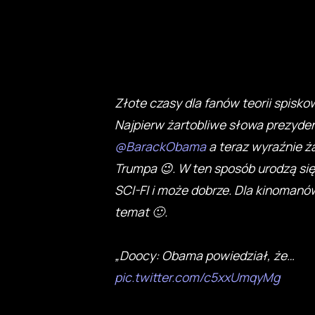
Złote czasy dla fanów teorii spisk
Najpierw żartobliwe słowa prezyd
@BarackObama
a teraz wyraźnie ż
Trumpa 😉. W ten sposób urodzą się 
SCI-FI i może dobrze. Dla kinoman
temat 🙂.
„Doocy: Obama powiedział, że…
pic.twitter.com/c5xxUmqyMg