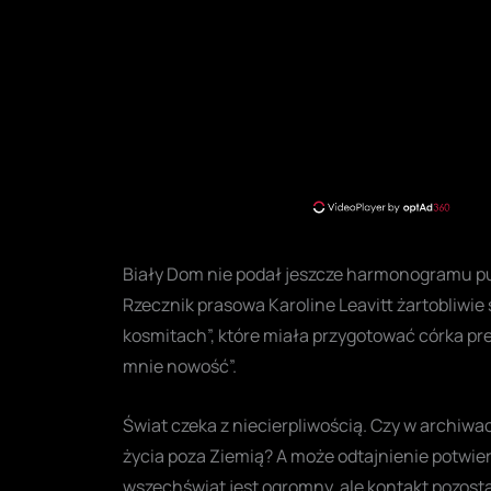
Biały Dom nie podał jeszcze harmonogramu pub
Rzecznik prasowa Karoline Leavitt żartobliw
kosmitach”, które miała przygotować córka pr
mnie nowość”.
Świat czeka z niecierpliwością. Czy w archiwa
życia poza Ziemią? A może odtajnienie potwierd
wszechświat jest ogromny, ale kontakt pozosta