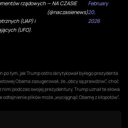
kumentów rządowych
— NA CZASIE
February
,
(@naczasienews)
20,
trznych (UAP) i
2026
ających (UFO).
in po tym, jak Trump ostro skrytykował byłego prezydenta
towej Obama zasugerował, że „obcy są prawdziwi”, choć
 z nimi podczas swojej prezydentury. Trump uznał te słowa
, że odtajnienie plików może „wyciągnąć Obamę z kłopotów”.