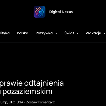
Digital Nexus
lityka
Polska
Rozrywka
Świat
Wakacje
rawie odtajnienia
iu pozaziemskim
Trump
,
UFO
,
USA
-
Zostaw komentarz