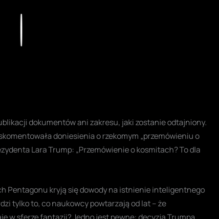
Play
likacji dokumentów ani zakresu, jaki zostanie odtajniony.
ie skomentowała doniesienia o rzekomym „przemówieniu o
ezydenta Lara Trump: „Przemówienie o kosmitach? To dla
ch Pentagonu kryją się dowody na istnienie inteligentnego
zi tylko to, co naukowcy powtarzają od lat – że
je w sferze fantazji? Jedno jest pewne: decyzja Trumpa