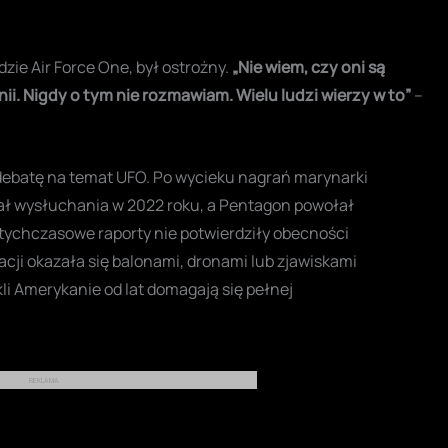
zie Air Force One, był ostrożny.
„Nie wiem, czy oni są
nii. Nigdy o tym nie rozmawiam. Wielu ludzi wierzy w to”
–
 debatę na temat UFO. Po wycieku nagrań marynarki
ał wysłuchania w 2022 roku, a Pentagon powołał
tychczasowe raporty nie potwierdziły obecności
cji okazała się balonami, dronami lub zjawiskami
kli Amerykanie od lat domagają się pełnej
REKLAMA