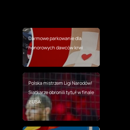
Darmowe parkowanie dla
honorowych dawców krwi
Polska mistrzem Ligi Narodów!
Siatkarze obronili tytuł w finale
z USA