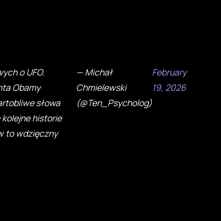
owych o UFO.
— Michał
February
enta Obamy
Chmielewski
19, 2026
artobliwe słowa
(@Ten_Psycholog)
kolejne historie
ów to wdzięczny