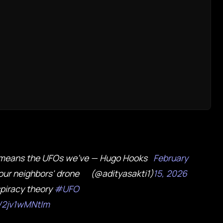
 means the UFOs we've
— Hugo Hooks
February
 our neighbors' drone
(@adityasakti1)
15, 2026
spiracy theory
#UFO
m/2jv1wMNtIm