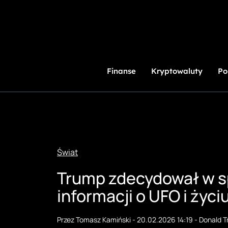
Przejdź
do
treści
Finanse
Kryptowaluty
Po
Świat
Trump zdecydował w sp
informacji o UFO i życ
Przez
Tomasz Kamiński
-
20.02.2026 14:19
-
Donald 