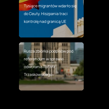
Tysiące migrantów wdarło się
do Ceuty. Hiszpania traci
kontrolę nad granicą UE
Rusza zbiórka podpisów pod
referendum w sprawie
odwołania Rafała
Trzaskowskiego