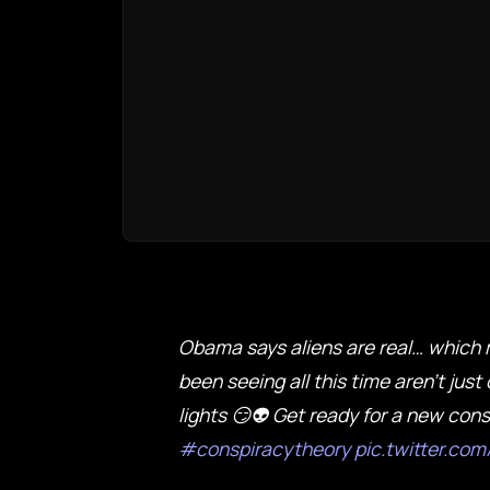
Obama says aliens are real… which
been seeing all this time aren't just
lights 😏👽 Get ready for a new con
#conspiracytheory
pic.twitter.co