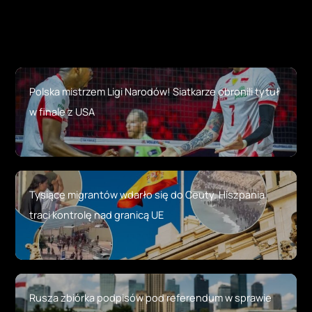
Polska mistrzem Ligi Narodów! Siatkarze obronili tytuł
w finale z USA
Tysiące migrantów wdarło się do Ceuty. Hiszpania
traci kontrolę nad granicą UE
Rusza zbiórka podpisów pod referendum w sprawie