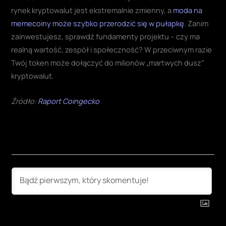
rynek kryptowalut jest ekstremalnie zmienny, a
moda na
memecoiny może szybko przerodzić się w pułapkę
. Zanim
zainwestujesz, sprawdź fundamenty projektu – czy ma
realną wartość, zespół i społeczność? W przeciwnym razie
Twój token może dołączyć do milionów „martwych dusz”
kryptowalut.
Źródło:
Raport Coingecko