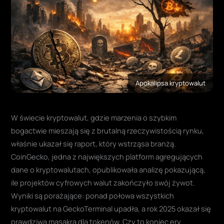
Apokalipsa kryptowalut
W świecie kryptowalut, gdzie marzenia o szybkim
bogactwie mieszają się z brutalną rzeczywistością rynku,
właśnie ukazał się raport, który wstrząsa branżą.
CoinGecko, jedna z największych platform agregujących
dane o kryptowalutach, opublikowała analizę pokazującą,
ile projektów cyfrowych walut zakończyło swój żywot.
Wyniki są porażające: ponad połowa wszystkich
kryptowalut na GeckoTerminal upadła, a rok 2025 okazał się
prawdziwą masakrą dla tokenów. Czy to koniec ery