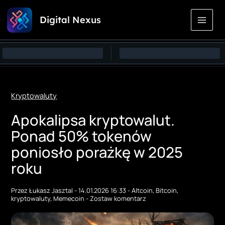
Przejdź
Digital Nexus
do
treści
Kryptowaluty
Apokalipsa kryptowalut.
Ponad 50% tokenów
poniosło porażkę w 2025
roku
Przez
Łukasz Jasztal
-
14.01.2026 16:33
-
Altcoin
,
Bitcoin
,
kryptowaluty
,
Memecoin
-
Zostaw komentarz