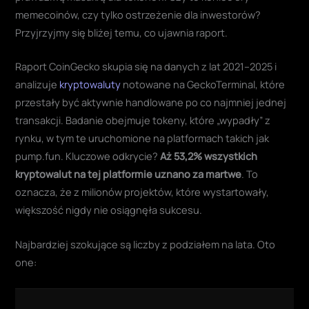
memecoinów, czy tylko ostrzeżenie dla inwestorów?
Przyjrzyjmy się bliżej temu, co ujawnia raport.
Raport CoinGecko skupia się na danych z lat 2021–2025 i
analizuje
kryptowaluty
notowane na GeckoTerminal, które
przestały być aktywnie handlowane po co najmniej jednej
transakcji. Badanie obejmuje tokeny, które „wypadły” z
rynku, w tym te uruchomione na platformach takich jak
pump.fun. Kluczowe odkrycie?
Aż 53,2% wszystkich
kryptowalut na tej platformie uznano za martwe
. To
oznacza, że z milionów projektów, które wystartowały,
większość nigdy nie osiągnęła sukcesu.
Najbardziej szokujące są liczby z podziałem na lata. Oto
one: