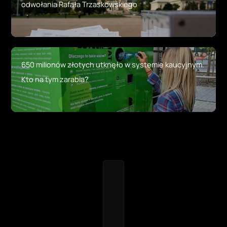
odwołania Rafała Trzaskowskiego
650 milionów złotych utknęło w systemie kaucyjnym.
Kto na tym zarabia?