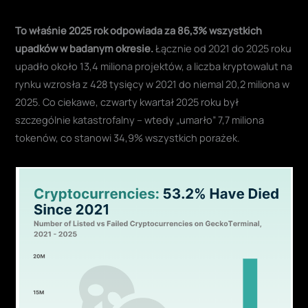
To właśnie 2025 rok odpowiada za 86,3% wszystkich
upadków w badanym okresie.
Łącznie od 2021 do 2025 roku
upadło około 13,4 miliona projektów, a liczba kryptowalut na
rynku wzrosła z 428 tysięcy w 2021 do niemal 20,2 miliona w
2025. Co ciekawe, czwarty kwartał 2025 roku był
szczególnie katastrofalny – wtedy „umarło” 7,7 miliona
tokenów, co stanowi 34,9% wszystkich porażek.