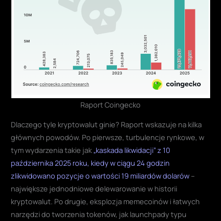
Raport Coingecko
Dlaczego tyle kryptowalut ginie? Raport wskazuje na kilka
głównych powodów. Po pierwsze, turbulencje rynkowe, w
tym wydarzenia takie jak
„kaskada likwidacji” z 10
października 2025 roku, kiedy w ciągu 24 godzin
zlikwidowano pozycje o wartości 19 miliardów dolarów
–
największe jednodniowe delewarowanie w historii
kryptowalut. Po drugie, eksplozja memecoinów i łatwych
narzędzi do tworzenia tokenów, jak launchpady typu