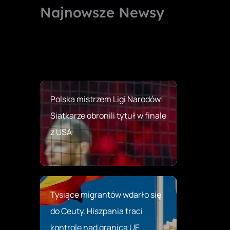
Najnowsze Newsy
Polska mistrzem Ligi Narodów!
Siatkarze obronili tytuł w finale
z USA
Tysiące migrantów wdarło się
do Ceuty. Hiszpania traci
kontrolę nad granicą UE