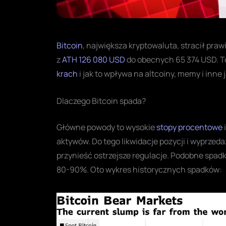
Bitcoin
, największa kryptowaluta, stracił pra
z
ATH 126 080 USD
do obecnych 65 374 USD. To
krach
i jak to wpływa na altcoiny, memy i inne 
Dlaczego Bitcoin spada?
Główne powody to wysokie
stopy procentowe
aktywów. Do tego likwidacje pozycji i wyprzeda
przynieść ostrzejsze regulacje. Podobne spadki
80-90%. Oto wykres historycznych spadków: