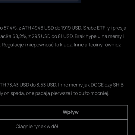
o 57,4%, z ATH 4946 USD do 1919 USD. Słabe ETF-y i presja
raciła 68,2%, z 293 USD do 81 USD. Brak hype’u na memy i
. Regulacje i niepewność to klucz. Inne altcoiny również
ATH 73,43 USD do 3,53 USD. Inne memy jak DOGE czy SHIB
y on spada, one padają pierwsze i to dużo mocniej.
Wpływ
Ciągnie rynek w dół