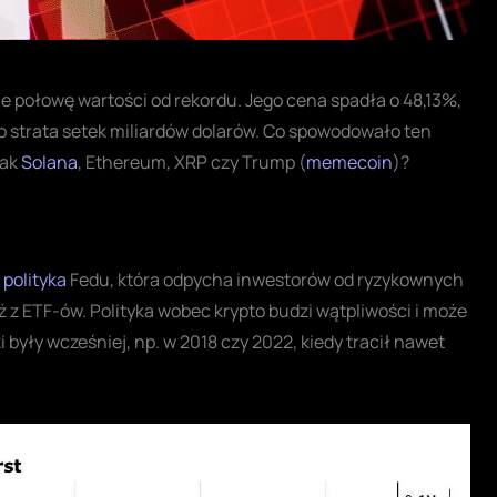
wie połowę wartości od rekordu. Jego cena spadła o 48,13%,
 strata setek miliardów dolarów. Co spowodowało ten
jak
Solana
, Ethereum, XRP czy Trump (
memecoin
)?
i
polityka
Fedu, która odpycha inwestorów od ryzykownych
ż z ETF-ów. Polityka wobec krypto budzi wątpliwości i może
 były wcześniej, np. w 2018 czy 2022, kiedy tracił nawet