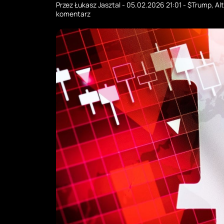
Przez
Łukasz Jasztal
-
05.02.2026 21:01
-
$Trump
,
Al
komentarz