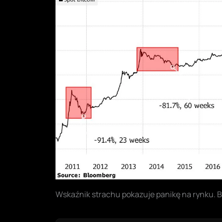
Wskaźnik strachu pokazuje panikę na rynku. B