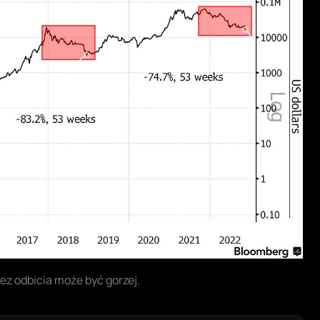
ez odbicia może być gorzej.