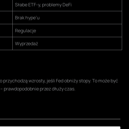
Słabe ETF-y, problemy DeFi
Brak hype’u
Regulacje
Wyprzedaż
o przychodzą wzrosty, jeśli Fed obniży stopy. To może być
w – prawdopodobnie przez dłuży czas.