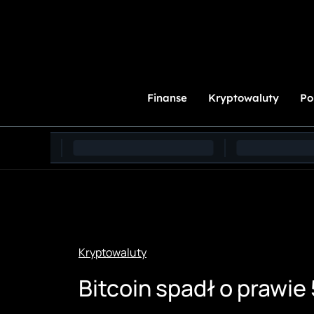
Przejdź
do
treści
Finanse
Kryptowaluty
Po
Kryptowaluty
Bitcoin spadł o prawi