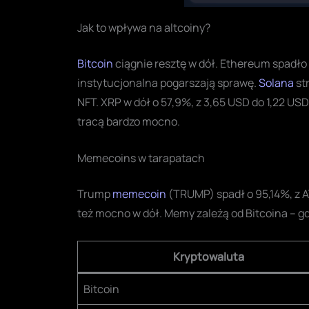
Jak to wpływa na altcoiny?
Bitcoin
ciągnie resztę w dół. Ethereum spadło 
instytucjonalna pogarszają sprawę.
Solana
st
NFT. XRP w dół o 57,9%, z 3,65 USD do 1,22 USD
tracą bardzo mocno.
Memecoins w tarapatach
Trump
memecoin
(TRUMP) spadł o 95,14%, z 
też mocno w dół. Memy zależą od Bitcoina – gd
Kryptowaluta
Bitcoin