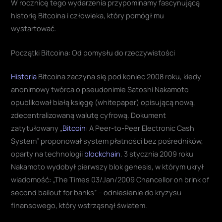
W rocznicę tego wydarzenia przypominamy fascynującą
historię Bitcoina i człowieka, który pomógł mu
wystartować.
Początki Bitcoina: Od pomysłu do rzeczywistości
Historia
Bitcoina zaczyna się pod koniec 2008 roku, kiedy
anonimowy twórca o pseudonimie Satoshi Nakamoto
opublikował białą księgę (whitepaper) opisującą nową,
zdecentralizowaną walutę cyfrową. Dokument
zatytułowany „
Bitcoin
: A Peer-to-Peer Electronic Cash
System” proponował system płatności bez pośredników,
oparty na technologii
blockchain
. 3 stycznia 2009 roku
Nakamoto wydobył pierwszy blok genesis, w którym ukrył
wiadomość: „The Times 03/Jan/2009 Chancellor on brink of
second bailout for banks” – odniesienie do kryzysu
finansowego, który wstrząsnął światem.