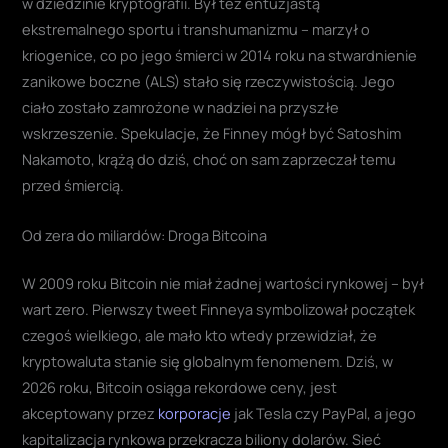
w dziedzinie kryptografii. Był też entuzjastą
ekstremalnego sportu i transhumanizmu – marzył o
kriogenice, co po jego śmierci w 2014 roku na stwardnienie
zanikowe boczne (ALS) stało się rzeczywistością. Jego
ciało zostało zamrożone w nadziei na przyszłe
wskrzeszenie. Spekulacje, że Finney mógł być Satoshim
Nakamoto, krążą do dziś, choć on sam zaprzeczał temu
przed śmiercią.
Od zera do miliardów: Droga Bitcoina
W 2009 roku Bitcoin nie miał żadnej wartości rynkowej – był
wart zero. Pierwszy tweet Finneya symbolizował początek
czegoś wielkiego, ale mało kto wtedy przewidział, że
kryptowaluta stanie się globalnym fenomenem. Dziś, w
2026 roku, Bitcoin osiąga rekordowe ceny, jest
akceptowany przez
korporacje
jak Tesla czy PayPal, a jego
kapitalizacja rynkowa przekracza biliony dolarów. Sieć