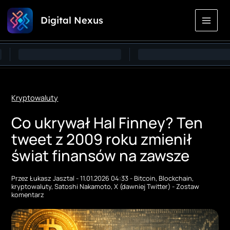
Przejdź
Digital Nexus
do
treści
Kryptowaluty
Co ukrywał Hal Finney? Ten
tweet z 2009 roku zmienił
świat finansów na zawsze
Przez
Łukasz Jasztal
-
11.01.2026 04:33
-
Bitcoin
,
Blockchain
,
kryptowaluty
,
Satoshi Nakamoto
,
X (dawniej Twitter)
-
Zostaw
komentarz