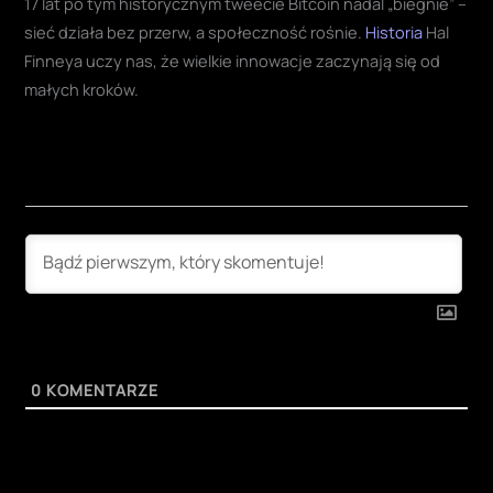
17 lat po tym historycznym tweecie Bitcoin nadal „biegnie” –
sieć działa bez przerw, a społeczność rośnie.
Historia
Hal
Finneya uczy nas, że wielkie innowacje zaczynają się od
małych kroków.
0
KOMENTARZE