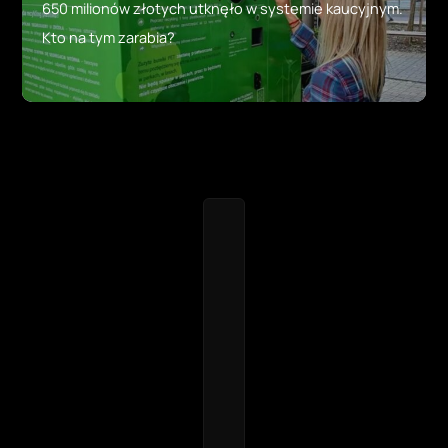
650 milionów złotych utknęło w systemie kaucyjnym.
Kto na tym zarabia?