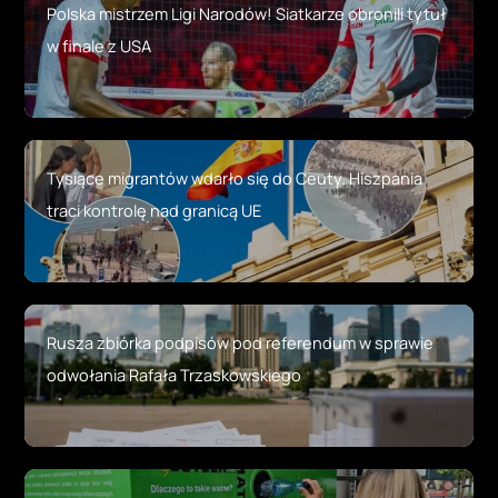
Polska mistrzem Ligi Narodów! Siatkarze obronili tytuł
w finale z USA
Tysiące migrantów wdarło się do Ceuty. Hiszpania
traci kontrolę nad granicą UE
Rusza zbiórka podpisów pod referendum w sprawie
odwołania Rafała Trzaskowskiego