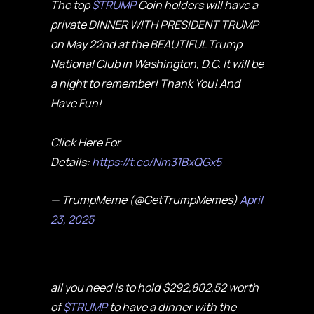
The top
$TRUMP
Coin holders will have a
private DINNER WITH PRESIDENT TRUMP
on May 22nd at the BEAUTIFUL Trump
National Club in Washington, D.C. It will be
a night to remember! Thank You! And
Have Fun!
Click Here For
Details:
https://t.co/Nm31BxQGx5
— TrumpMeme (@GetTrumpMemes)
April
23, 2025
all you need is to hold $292,802.52 worth
of
$TRUMP
to have a dinner with the