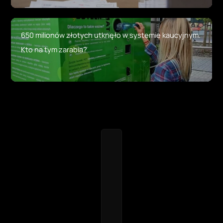
650 milionów złotych utknęło w systemie kaucyjnym.
Kto na tym zarabia?