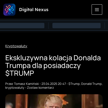
Przejdź
Digital Nexus
do
treści
Kryptowaluty
Ekskluzywna kolacja Donalda
Trumpa dla posiadaczy
$TRUMP
Przez
Tomasz Kamiński
-
23.04.2025 20:47
-
$Trump
,
Donald Trump
,
kryptowaluty
-
Zostaw komentarz