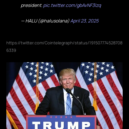
president.
pic.twitter.com/gbAvNF3Izq
— HALU (@halusolana)
April 23, 2025
https://twitter.com/Cointelegraph/status/191507774528708
6339