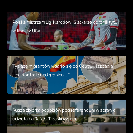
Polska mistrzem Ligi Narodów! Siatkarze obronili tytuł
w finale z USA
Tysiące migrantów wdarło się do Ceuty. Hiszpania
traci kontrolę nad granicą UE
Rusza zbiórka podpisów pod referendum w sprawie
odwołania Rafała Trzaskowskiego