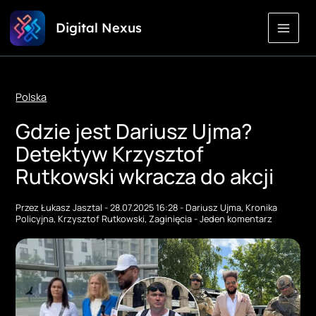
Przejdź
Digital Nexus
do
treści
Polska
Gdzie jest Dariusz Ujma?
Detektyw Krzysztof
Rutkowski wkracza do akcji
Przez
Łukasz Jasztal
-
28.07.2025 16:28
-
Dariusz Ujma
,
Kronika
Policyjna
,
Krzysztof Rutkowski
,
Zaginięcia
-
Jeden komentarz