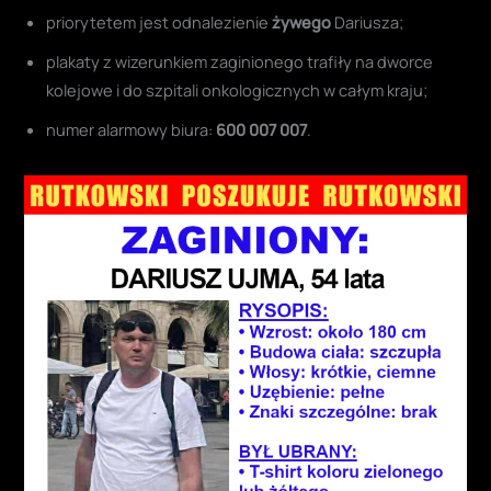
priorytetem jest odnalezienie
żywego
Dariusza;
plakaty z wizerunkiem zaginionego trafiły na dworce
kolejowe i do szpitali onkologicznych w całym kraju;
numer alarmowy biura:
600 007 007
.