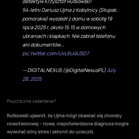
detektyw Krzysztof Rutkowski!
54-letni Dariusz Ujma z Kobylnicy (Słupsk,
pomorskie) wyszedł z domu w sobotę 19
lipca 2025 r. około 15:15 w domowych
ubraniach i klapkach. Nie zabrał telefonu
ani dokumentów.…
pic.twitter.com/UvL6UdUSD7
— DIGITAL NEXUS (@DigitalNexusPL)
July
28, 2025
Psychiczne załamanie?
Rutkowski ujawnił, że Ujma mógł obawiać się choroby
nowotworowej – nowa, niepotwierdzona diagnoza mogła
wywołać silny stres i skłonić do ucieczki
.