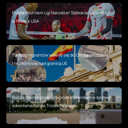
Polska mistrzem Ligi Narodów! Siatkarze obronili tytuł
w finale z USA
Tysiące migrantów wdarło się do Ceuty. Hiszpania
traci kontrolę nad granicą UE
Rusza zbiórka podpisów pod referendum w sprawie
odwołania Rafała Trzaskowskiego