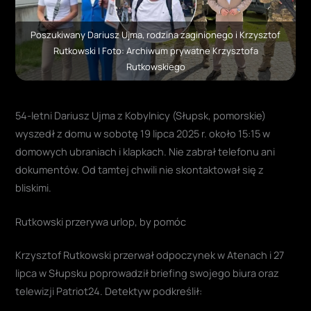
Poszukiwany Dariusz Ujma, rodzina zaginionego i Krzysztof
Rutkowski | Foto: Archiwum prywatne Krzysztofa
Rutkowskiego
54-letni Dariusz Ujma z Kobylnicy (Słupsk, pomorskie)
wyszedł z domu w sobotę 19 lipca 2025 r. około 15:15 w
domowych ubraniach i klapkach. Nie zabrał telefonu ani
dokumentów. Od tamtej chwili nie skontaktował się z
bliskimi.
Rutkowski przerywa urlop, by pomóc
Krzysztof Rutkowski przerwał odpoczynek w Atenach i 27
lipca w Słupsku poprowadził briefing swojego biura oraz
telewizji Patriot24. Detektyw podkreślił: