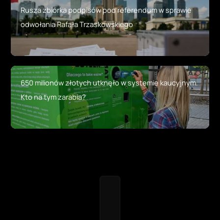
Rusza zbiórka podpisów pod referendum w sprawie
odwołania Rafała Trzaskowskiego
650 milionów złotych utknęło w systemie kaucyjnym.
Kto na tym zarabia?