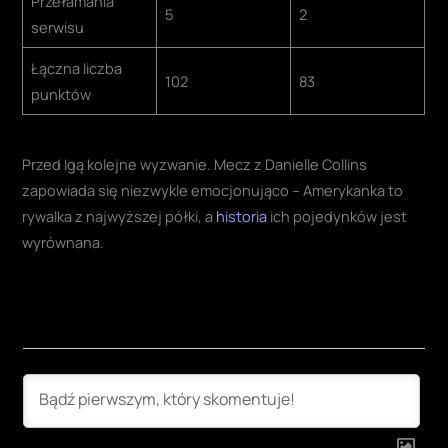
Przełamania
5
2
serwisu
Łączna liczba
102
83
punktów
Przed Igą kolejne wyzwanie. Mecz z Danielle Collins
zapowiada się niezwykle emocjonująco – Amerykanka to
rywalka z najwyższej półki, a
historia
ich pojedynków jest
wyrównana
.