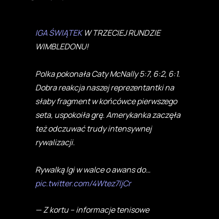
IGA ŚWIĄTEK
W TRZECIEJ RUNDZIE
WIMBLEDONU!
Polka pokonała Caty McNally 5:7, 6:2, 6:1.
Dobra reakcja naszej reprezentantki na
słaby fragment w końcówce pierwszego
seta, uspokoiła grę. Amerykanka zaczęła
też odczuwać trudy intensywnej
rywalizacji.
Rywalką Igi w walce o awans do…
pic.twitter.com/4Wtez7ljCr
— Z kortu – informacje tenisowe