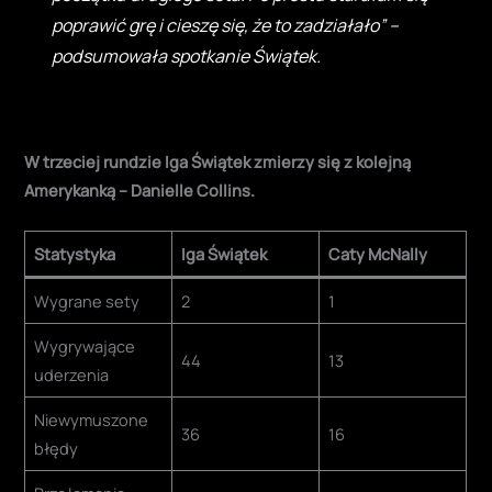
poprawić grę i cieszę się, że to zadziałało” –
podsumowała spotkanie Świątek
.
W trzeciej rundzie Iga Świątek zmierzy się z kolejną
Amerykanką – Danielle Collins.
Statystyka
Iga Świątek
Caty McNally
Wygrane sety
2
1
Wygrywające
44
13
uderzenia
Niewymuszone
36
16
błędy