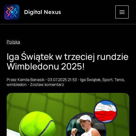
Przejdź
Digital Nexus
do
treści
Polska
Iga Świątek w trzeciej rundzie
Wimbledonu 2025!
Przez
Kamila Banasik
-
03.07.2025 21:53
-
Iga Świątek
,
Sport
,
Tenis
,
wimbledon
-
Zostaw komentarz