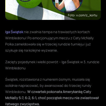
Foto: x.com/z_kortu
Iga Świątek
nie zwalnia tempa na trawiastych kortach
Wimbledonu! Po emocjonującym meczu z Caty McNally
Polka zameldowała się w trzeciej rundzie turnieju i już
szykuje się na kolejne wyzwanie.
Zacięty pojedynek i wielki powrót – Iga Świątek w 3. rundzie
Wimbledonu
Świątek, rozstawiona z numerem ósmym, musiała się
solidnie napracować, by awansować do trzeciej rundy
Wimbledonu.
W czwartek pokonała Amerykankę Caty
McNally 5:7, 6:2, 6:1, choć początek meczu nie zwiastował
łatwego zwycięstwa
.