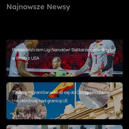
Najnowsze Newsy
Polska mistrzem Ligi Narodów! Siatkarze obronili tytuł
w finale z USA
Tysiące migrantów wdarło się do Ceuty. Hiszpania
traci kontrolę nad granicą UE