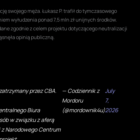
cję swojego męża. Łukasz P. trafił do tymczasowego
eniem wyłudzenia ponad 7,5 mln zł unijnych środków.
ane zgodnie z celem projektu dotyczącego neutralizacji
snęła opinią publiczną.
ł zatrzymany przez CBA.
— Codziennik z
July
Mordoru
7,
entralnego Biura
(@mordownik4u)
2026
sób w związku z aferą
ji z Narodowego Centrum
projekt…