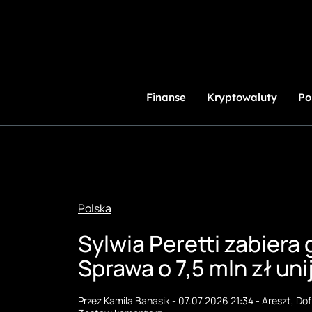
Przejdź
do
treści
Finanse
Kryptowaluty
Po
Polska
Sylwia Peretti zabiera
Sprawa o 7,5 mln zł un
Przez
Kamila Banasik
-
07.07.2026 21:34
-
Areszt
,
Dof