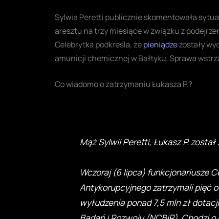
Sylwia Peretti publicznie skomentowała sytua
aresztu na trzy miesiące w związku z podejrz
Celebrytka podkreśla, że
pieniądze
zostały wyd
amunicji chemicznej w Bałtyku. Sprawa wstrzą
Co wiadomo o zatrzymaniu Łukasza P.?
Mąż Sylwii Peretti, Łukasz P. zosta
Wczoraj (6 lipca) funkcjonariusze C
Antykorupcyjnego zatrzymali pięć o
wyłudzenia ponad 7,5 mln zł dotac
Badań i Rozwoju (NCBiR). Chodzi o 