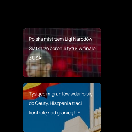
Polska mistrzem Ligi Narodów!
Siatkarze obronili tytuł w finale
z USA
Tysiące migrantów wdarło się
do Ceuty. Hiszpania traci
kontrolę nad granicą UE