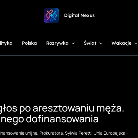
Digital Nexus
lityka
Polska
Rozrywka
Świat
Wakacje
 głos po aresztowaniu męża.
ijnego dofinansowania
inansowanie unijne
,
Prokuratora
,
Sylwia Peretti
,
Unia Europejska
-