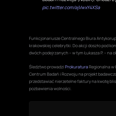
pic.twitter.com/ajVwxY4XSa
Funkcjonariusze Centralnego Biura Antykorupc
krakowskiej celebrytki. Do akcji doszło pod k
dwóch podejrzanych – w tym Łukasza P. – na ok
Śledztwo prowadzi
Prokuratura
Regionalna w G
Centrum Badań i Rozwoju na projekt badawczo
przedstawiać nierzetelne faktury na kwotę blisk
pozbawienia wolności.