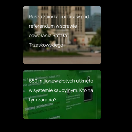
Rusza zbiórka podpisów pod
referendum w sprawie
odwołania Rafała
Trzaskowskiego
650 milionów złotych utknęło
w systemie kaucyjnym. Kto na
tym zarabia?