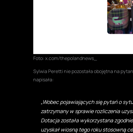
Foto: x.com/thepolandnews_
Sylwia Peretti nie pozostała obojętna na pyt
napisała:
„Wobec pojawiających się pytań o sytu
zatrzymany w sprawie rozliczenia uzysk
Dotacja została wykorzystana zgodnie z
uzyskał wiosną tego roku stosowną cer