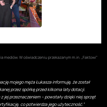
ania mediów. W oświadczeniu przekazanym m.in. „Faktowi”
ację mojego męża Łukasza informuję, że został
anej przez spółkę przed kilkoma laty dotacji.
 jej przeznaczeniem – powstały dzięki niej sprzęt
tyfikację, co potwierdza jego użyteczność.”