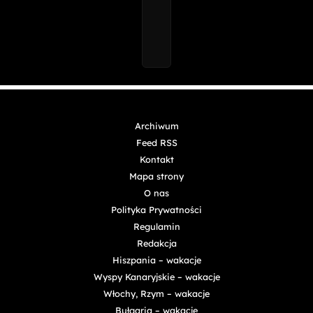
Archiwum
Feed RSS
Kontakt
Mapa strony
O nas
Polityka Prywatności
Regulamin
Redakcja
Hiszpania – wakacje
Wyspy Kanaryjskie – wakacje
Włochy, Rzym – wakacje
Bułgaria – wakacje