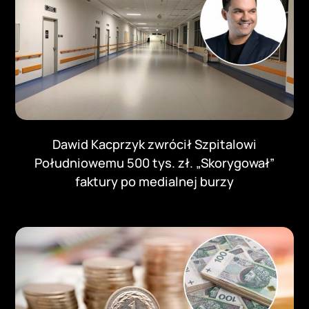
Dawid Kacprzyk zwrócił Szpitalowi
Południowemu 500 tys. zł. „Skorygował”
faktury po medialnej burzy