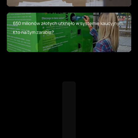
650 milionów złotych utknęło w systemie kaucyjnym.
Kto na tym zarabia?