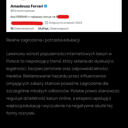
Realne zagrożenia i potrzeba edukacji
Lawinowy wzrost popularności internetowych kasyn w
Polsce to niepokojący trend, który skłania do dyskusji o
legalności, bezpieczeństwie oraz odpowiedzialności
mediów. Reklamowanie hazardu przez influencerów
omijających zakazy stanowi poważne zagrożenie dla
szczególnie młodych odbiorców. Polskie prawo stanowczo
reguluje działalność kasyn online, a eksperci apelują o
większą edukację i wyczulenie na negatywne skutki tej
formy rozrywki.