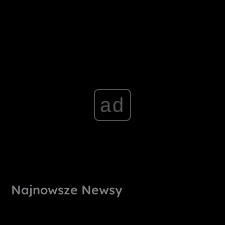
ad
Najnowsze Newsy