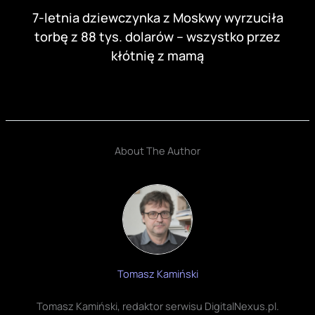
7-letnia dziewczynka z Moskwy wyrzuciła
torbę z 88 tys. dolarów – wszystko przez
kłótnię z mamą
About The Author
Tomasz Kamiński
Tomasz Kamiński, redaktor serwisu DigitalNexus.pl.