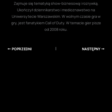
Zajmuje się tematyką show-biznesową i rozrywką.
Ukończył dziennikarstwo i medioznawstwo na
Uniwersytecie Warszawskim. W wolnym czasie gra w
gry, jest fanatykiem Call of Duty. W temacie gier pisze
od 2008 roku.
POPRZEDNI
NASTĘPNY