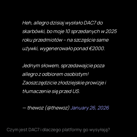
Heh, allegro dzisiaj wysłało DAC7 do
skarbówki, bo moje 10 sprzedanych w 2025
roku przedmiotów – na szczęście same
używki, wygenerowało ponad €2000.
Jednym słowem, sprzedawajcie poza
allegro z odbiorem osobistym!
Zaoszczędzicie złodziejskie prowizje i
tłumaczenie się przed US.
— thewoz (@thewoz)
January 26, 2026
Czym jest DAC7 i dlaczego platformy go wysyłają?
DAC7 to unijna dyrektywa, która obowiązuje w Polsce od 1