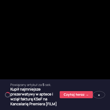
Powiązany artykuł za
3
sek.
Kupił najmniejsze
prezerwatywy w aptece i
×
Czytaj teraz →
wziął fakturę KSeF na
Kancelarię Premiera [FILM]