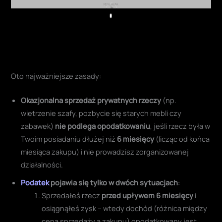
Play
Oto najważniejsze zasady:
Okazjonalna sprzedaż prywatnych rzeczy
(np.
wietrzenie szafy, pozbycie się starych mebli czy
zabawek)
nie podlega opodatkowaniu
, jeśli rzecz była w
Twoim posiadaniu dłużej niż
6 miesięcy
(licząc od końca
miesiąca zakupu) i nie prowadzisz zorganizowanej
działalności.
Podatek
pojawia się tylko w dwóch sytuacjach
:
Sprzedałeś rzecz
przed upływem 6 miesięcy
i
osiągnąłeś zysk – wtedy dochód (różnica między
ceną sprzedaży a zakupu) opodatkowany jest