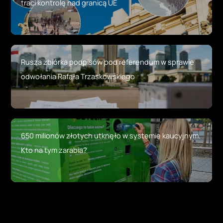
Rusza zbiórka podpisów pod referendum w sprawie
odwołania Rafała Trzaskowskiego
650 milionów złotych utknęło w systemie kaucyjnym.
Kto na tym zarabia?