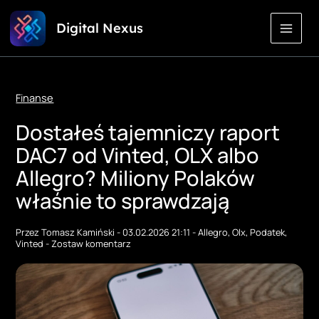
Przejdź
Digital Nexus
do
treści
Finanse
Dostałeś tajemniczy raport
DAC7 od Vinted, OLX albo
Allegro? Miliony Polaków
właśnie to sprawdzają
Przez
Tomasz Kamiński
-
03.02.2026 21:11
-
Allegro
,
Olx
,
Podatek
,
Vinted
-
Zostaw komentarz