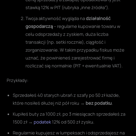
stawką 12% w PIT (rubryka „inne źródła”).
Twoja aktywność wygląda na
działalność
gospodarczą
– regularne kupowanie towaru w
celu odsprzedaży z zyskiem, duża liczba
transakcji (np. setki rocznie), ciągłość i
zorganizowanie. W takim przypadku fiskus może
uznać, że powinieneś zarejestrować firmę i
rozliczać się normalnie (PIT + ewentualnie VAT).
Przykłady:
Sprzedałeś 40 starych ubrań z szafy po 50 zł każde,
które nosiłeś dłużej niż pół roku →
bez podatku
.
Kupiłeś buty za 1000 zł, po 3 miesiącach sprzedałeś za
1500 zł →
podatek
12% od 500 zł zysku.
Regularnie kupujesz w lumpeksach i odsprzedajesz na
Vinted 300–400 rzeczy rocznie z zyskiem → ryzyko