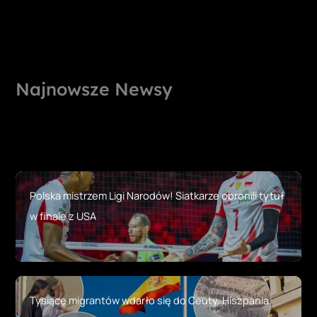
Najnowsze Newsy
Polska mistrzem Ligi Narodów! Siatkarze obronili tytuł
w finale z USA
Tysiące migrantów wdarło się do Ceuty. Hiszpania
traci kontrolę nad granicą UE