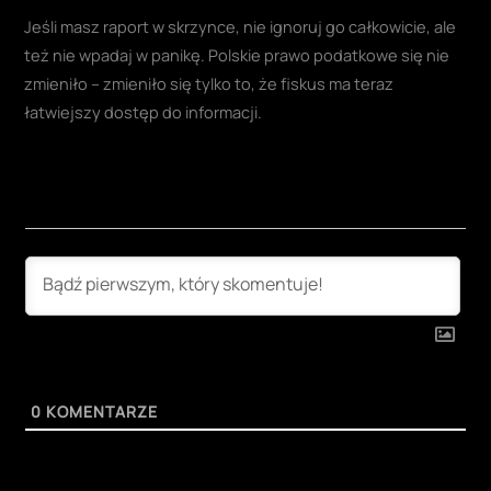
Jeśli masz raport w skrzynce, nie ignoruj go całkowicie, ale
też nie wpadaj w panikę. Polskie prawo podatkowe się nie
zmieniło – zmieniło się tylko to, że fiskus ma teraz
łatwiejszy dostęp do informacji.
0
KOMENTARZE