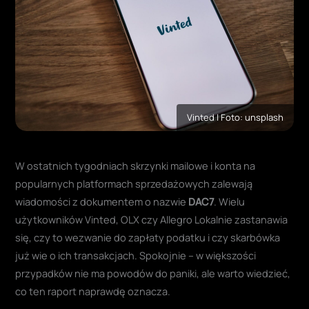
Vinted | Foto: unsplash
W ostatnich tygodniach skrzynki mailowe i konta na
popularnych platformach sprzedażowych zalewają
wiadomości z dokumentem o nazwie
DAC7
. Wielu
użytkowników Vinted, OLX czy Allegro Lokalnie zastanawia
się, czy to wezwanie do zapłaty podatku i czy skarbówka
już wie o ich transakcjach. Spokojnie – w większości
przypadków nie ma powodów do paniki, ale warto wiedzieć,
co ten raport naprawdę oznacza.