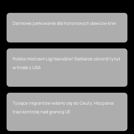
Darmowe parkowanie dla honorowych dawców krwi
Polska mistrzem Ligi Narodów! Siatkarze obronili tytuł
w finale z USA
Tysiące migrantów wdarło się do Ceuty. Hiszpania
traci kontrolę nad granicą UE