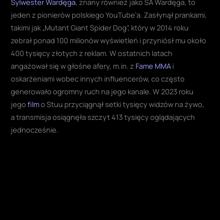
Sylwester Wardęga
, znany również jako SA Wardęga, to
jeden z pionierów polskiego YouTube’a. Zasłynął prankami,
takimi jak „Mutant Giant Spider Dog”, który w 2014 roku
zebrał ponad 100 milionów wyświetleń i przyniósł mu około
400 tysięcy złotych z reklam. W ostatnich latach
angażował się w głośne afery, m.in. z
Fame MMA
i
oskarżeniami wobec innych influencerów, co często
generowało ogromny ruch na jego kanale. W 2023 roku
jego
film
o Stuu przyciągnął setki tysięcy widzów na żywo,
a transmisja osiągnęła szczyt 413 tysięcy oglądających
jednocześnie.