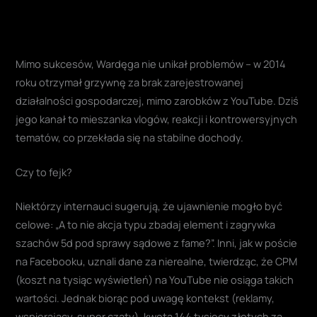
Mimo sukcesów, Wardęga nie unikał problemów – w 2014
roku otrzymał grzywnę za brak zarejestrowanej
działalności gospodarczej, mimo zarobków z YouTube. Dziś
jego kanał to mieszanka vlogów, reakcji i kontrowersyjnych
tematów, co przekłada się na stabilne dochody.
Czy to fejk?
Niektórzy internauci sugerują, że ujawnienie mogło być
celowe: „A to nie akcja typu zbadaj element i zagrywka
szachów 5d pod sprawy sądowe z fame?”. Inni, jak w poście
na Facebooku, uznali dane za nierealne, twierdząc, że CPM
(koszt na tysiąc wyświetleń) na YouTube nie osiąga takich
wartości. Jednak biorąc pod uwagę kontekst (reklamy,
wspierający, super czaty), kwota 144 tysięcy złotych za