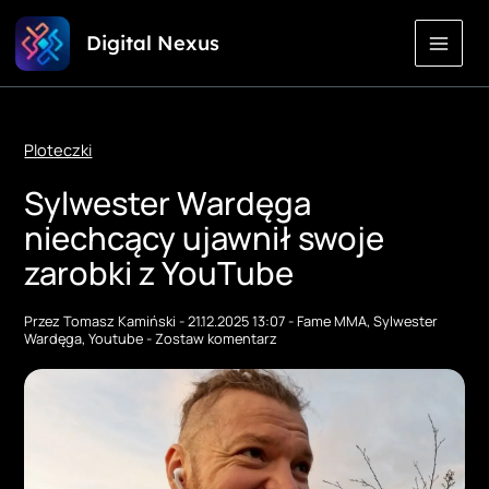
Przejdź
Digital Nexus
do
treści
Ploteczki
Sylwester Wardęga
niechcący ujawnił swoje
zarobki z YouTube
Przez
Tomasz Kamiński
-
21.12.2025 13:07
-
Fame MMA
,
Sylwester
Wardęga
,
Youtube
-
Zostaw komentarz