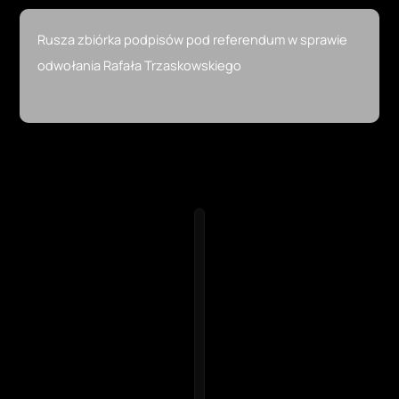
Rusza zbiórka podpisów pod referendum w sprawie
odwołania Rafała Trzaskowskiego