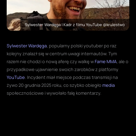
Sylwester Wardęga | Kadr z filmu YouTube @krulestwo
Sylwester Wardęga
, popularny polski youtuber po raz
kolejny znalazł się w centrum uwagi internautów. Tym
razem nie chodzi o nową aferę czy walkę w
Fame MMA
, ale o
przypadkowe ujawnienie swoich zarobków z platformy
YouTube
. Incydent miał miejsce podczas transmisji na
żywo 20 grudnia 2025 roku, co szybko obiegło
media
społecznościowe i wywołało falę komentarzy.