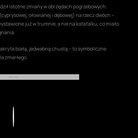
dził istotne zmiany w obrzędach pogrzebowych.
cyprysowej, ołowianej i dębowej) na rzecz dwóch –
ystawione już w trumnie, a nie na katafalku, co miało
gnania.
zakryta białą, jedwabną chustą – to symboliczne
la zmarłego.
REKLAMA
Play