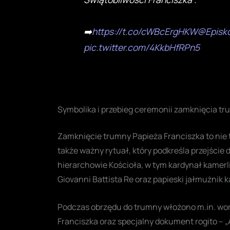
➡️
https://t.co/cWBcErgHKW
@Episk
pic.twitter.com/4KkbHfRPn5
Symbolika i przebieg ceremonii zamknięcia t
Zamknięcie trumny Papieża Franciszka to nie 
także ważny rytuał, który podkreśla przejście 
hierarchowie Kościoła, w tym kardynał kamerli
Giovanni Battista Re oraz papieski jałmużnik k
Podczas obrzędu do trumny włożono m.in. wor
Franciszka oraz specjalny dokument rogito – „