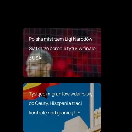
Polska mistrzem Ligi Narodów!
Siatkarze obronili tytuł w finale
z USA
Tysiące migrantów wdarło się
do Ceuty. Hiszpania traci
kontrolę nad granicą UE