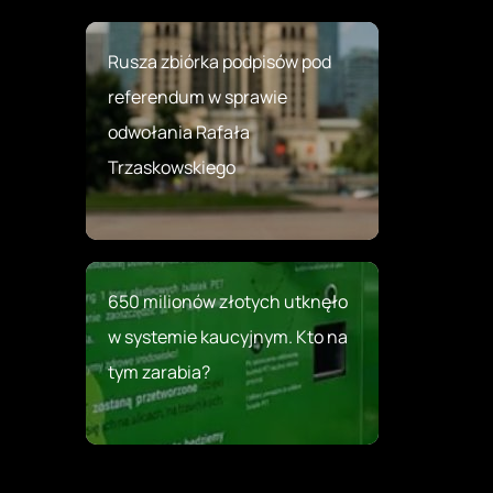
Rusza zbiórka podpisów pod
referendum w sprawie
odwołania Rafała
Trzaskowskiego
650 milionów złotych utknęło
w systemie kaucyjnym. Kto na
tym zarabia?