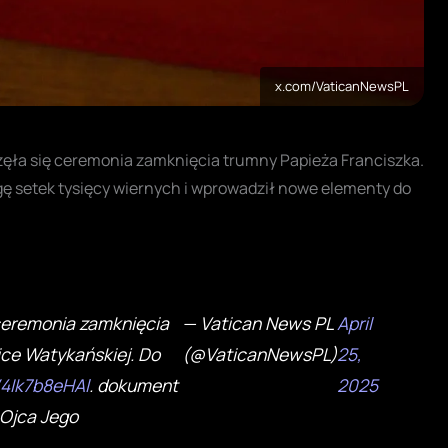
x.com/VaticanNewsPL
zęła się ceremonia zamknięcia trumny Papieża Franciszka.
ę setek tysięcy wiernych i wprowadził nowe elementy do
 ceremonia zamknięcia
— Vatican News PL
April
ce Watykańskiej. Do
(@VaticanNewsPL)
25,
o/4Ik7b8eHAl
. dokument
2025
 Ojca Jego