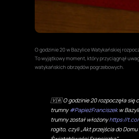
O godzinie 20 w Bazylice Watykańskiej rozpoc
To wyjątkowy moment, który przyciągnął uwag
watykańskich obrzędów pogrzebowych.
🇻🇦 O godzinie 20 rozpoczęła się
trumny
#PapieżFranciszek
w Bazyli
trumny został włożony
https://t.c
rogito, czyli „Akt przejścia do Domu
Świątobliwości Franciszka”.