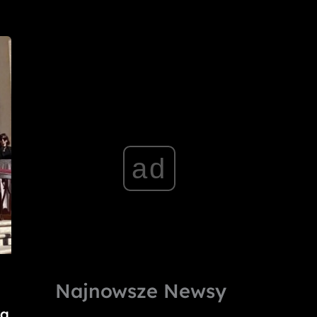
ad
Najnowsze Newsy
ża