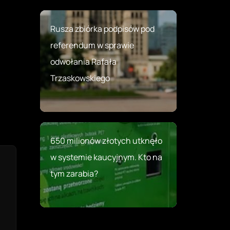
Rusza zbiórka podpisów pod
referendum w sprawie
odwołania Rafała
Trzaskowskiego
650 milionów złotych utknęło
w systemie kaucyjnym. Kto na
tym zarabia?