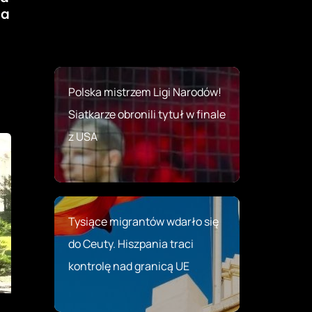
ia
Polska mistrzem Ligi Narodów!
Siatkarze obronili tytuł w finale
z USA
Tysiące migrantów wdarło się
do Ceuty. Hiszpania traci
kontrolę nad granicą UE