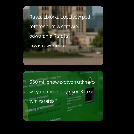
Rusza zbiórka podpisów pod
referendum w sprawie
odwołania Rafała
Trzaskowskiego
650 milionów złotych utknęło
w systemie kaucyjnym. Kto na
tym zarabia?