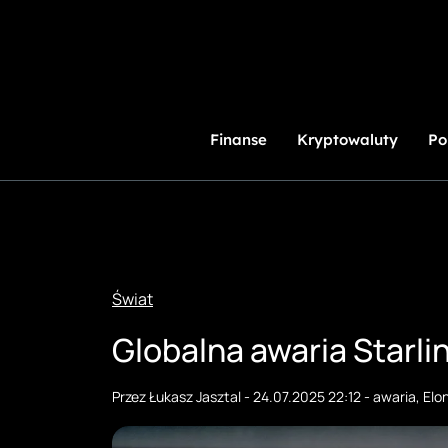
Przejdź
do
treści
Finanse
Kryptowaluty
Po
Świat
Globalna awaria Starli
Przez
Łukasz Jasztal
-
24.07.2025 22:12
-
awaria
,
Elo