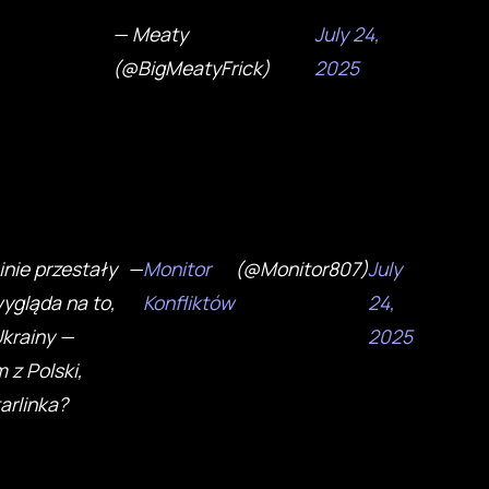
— Meaty
July 24,
(@BigMeatyFrick)
2025
inie przestały
—
Monitor
(@Monitor807)
July
wygląda na to,
Konfliktów
24,
Ukrainy —
2025
 z Polski,
arlinka?