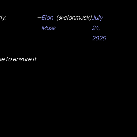
ly.
—
Elon
(@elonmusk)
July
Musk
24,
2025
e to ensure it