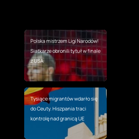
Polska mistrzem Ligi Narodów!
Siatkarze obronili tytuł w finale
z USA
Tysiące migrantów wdarło się
do Ceuty. Hiszpania traci
kontrolę nad granicą UE