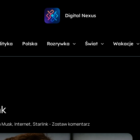
Digital Nexus
lityka
Polska
Rozrywka
Świat
Wakacje
nk
n Musk
,
Internet
,
Starlink
-
Zostaw komentarz