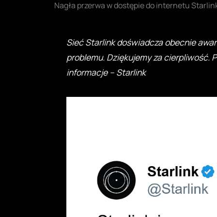
Nagła przerwa w dostępie do internetu Starli
Sieć Starlink doświadcza obecnie awar
problemu. Dziękujemy za cierpliwość.
informacje – Starlink