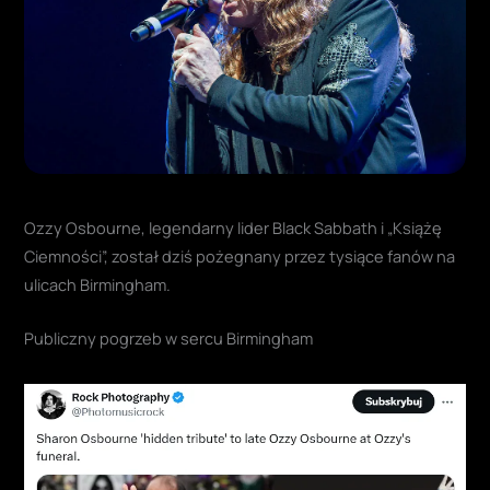
Ozzy Osbourne, legendarny lider Black Sabbath i „Książę
Ciemności”, został dziś pożegnany przez tysiące fanów na
ulicach Birmingham.
Publiczny pogrzeb w sercu Birmingham