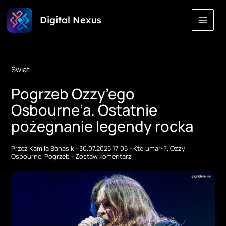
Przejdź
Digital Nexus
do
treści
Świat
Pogrzeb Ozzy’ego
Osbourne’a. Ostatnie
pożegnanie legendy rocka
Przez
Kamila Banasik
-
30.07.2025 17:05
-
Kto umarł?
,
Ozzy
Osbourne
,
Pogrzeb
-
Zostaw komentarz