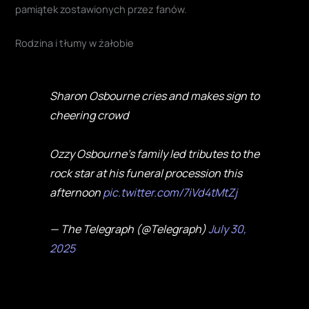
pamiątek zostawionych przez fanów
.
Rodzina i tłumy w żałobie
Sharon Osbourne cries and makes sign to
cheering crowd
Ozzy Osbourne’s family led tributes to the
rock star at his funeral procession this
afternoon
pic.twitter.com/7iVd4tMtZj
— The Telegraph (@Telegraph)
July 30,
2025