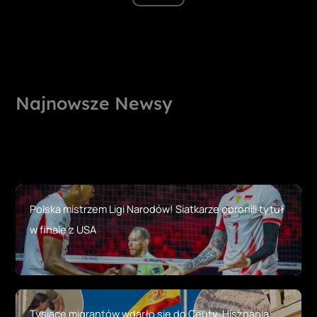
Najnowsze Newsy
Polska mistrzem Ligi Narodów! Siatkarze obronili tytuł
w finale z USA
Tysiące migrantów wdarło się do Ceuty. Hiszpania