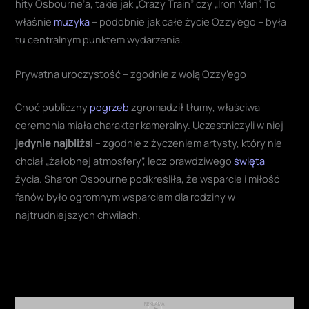
hity Osbourne’a, takie jak „Crazy Train” czy „Iron Man”. To
właśnie
muzyka
– podobnie jak całe życie Ozzy’ego – była
tu centralnym punktem wydarzenia
.
Prywatna uroczystość – zgodnie z wolą Ozzy’ego
Choć publiczny
pogrzeb
zgromadził tłumy, właściwa
ceremonia miała charakter kameralny. Uczestniczyli w niej
jedynie najbliżsi
– zgodnie z życzeniem artysty, który nie
chciał „żałobnej atmosfery”, lecz prawdziwego
święta
życia
. Sharon Osbourne podkreśliła, że wsparcie i miłość
fanów było ogromnym wsparciem dla rodziny w
najtrudniejszych chwilach.
REKLAMA