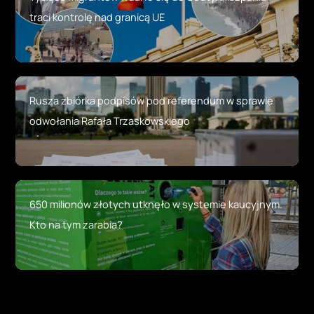
traci kontrolę nad granicą UE
Rusza zbiórka podpisów pod referendum w sprawie
odwołania Rafała Trzaskowskiego
650 milionów złotych utknęło w systemie kaucyjnym.
Kto na tym zarabia?