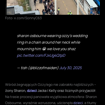
Foto: x.com/SonnyC63
sharon osbourne wearing ozzy’s wedding
ring in a chain around her neck while
mourning him 😭 we love you shaz
pic.twitter.com/FJxUg4QtpD
— tish (@bIizzofmaiden)
July 30, 2025
Wśród żegnających Ozzy’ego nie zabrakło najbliższych –
żony Sharon,
dzieci
Jacka i Kelly oraz licznych przyjaciół
.
Na trasie procesji panowała wyjątkowa atmosfera: Sharon
Osbourne, wyraźnie wzruszona, uścisnęła
dzieci
, a tłumy