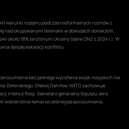
awił warunki rozejmu podczas nieformalnych rozmów z
lę nad okupowanymi terenami w obwodach donieckim,
owi około 18% terytorium Ukrainy (dane ONZ z 2024 r.). W
ia dalszej eskalacji konfliktu.
porozumienie bez pełnego wycofania wojsk rosyjskich nie
nta Zełenskiego, Ołeksij Daniłow. NATO zachowuje
cji intencji Rosji. Sekretarz generalny Sojuszu Jens
ml wielokrotnie łamał wcześniejsze porozumienia.