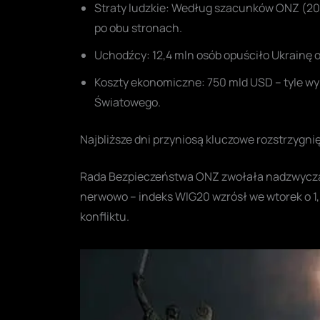
Straty ludzkie: Według szacunków ONZ (2
po obu stronach.
Uchodźcy: 12,4 mln osób opuściło Ukrainę 
Koszty ekonomiczne: 750 mld USD – tyle wy
Światowego.
Najbliższe dni przyniosą kluczowe rozstrzygni
Rada Bezpieczeństwa ONZ zwołała nadzwyczaj
nerwowo – indeks WIG20 wzrósł we wtorek o 1,
konfliktu.