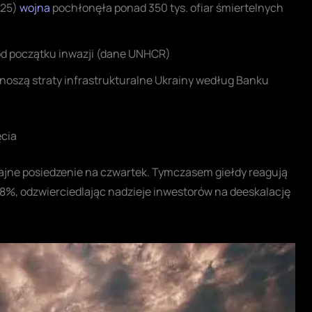
025)
wojna
pochłonęła ponad 350 tys. ofiar śmiertelnych
od początku inwazji (dane UNHCR)
noszą straty infrastrukturalne Ukrainy według Banku
ęcia
ne posiedzenie na czwartek. Tymczasem giełdy reagują
8%, odzwierciedlając nadzieje inwestorów na deeskalację