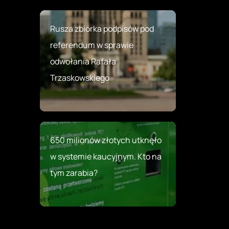
Rusza zbiórka podpisów pod
referendum w sprawie
odwołania Rafała
Trzaskowskiego
650 milionów złotych utknęło
w systemie kaucyjnym. Kto na
tym zarabia?