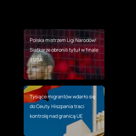
Polska mistrzem Ligi Narodów!
Siatkarze obronili tytuł w finale
z USA
Tysiące migrantów wdarło się
do Ceuty. Hiszpania traci
kontrolę nad granicą UE