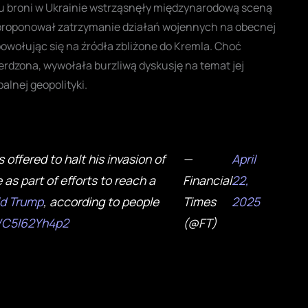
u broni w Ukrainie wstrząsnęły międzynarodową sceną
roponował zatrzymanie działań wojennych na obecnej
 powołując się na źródła zbliżone do Kremla. Choć
ierdzona, wywołała burzliwą dyskusję na temat jej
alnej geopolityki.
 offered to halt his invasion of
—
April
 as part of efforts to reach a
Financial
22,
d Trump
, according to people
Times
2025
o/C5I62Yh4p2
(@FT)