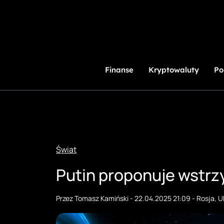
Przejdź
do
treści
Finanse
Kryptowaluty
Po
Świat
Putin proponuje wstrzy
Przez
Tomasz Kamiński
-
22.04.2025 21:09
-
Rosja
,
U