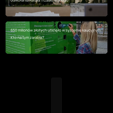
650 milionów złotych utknęło w systemie kaucyjnym.
Kto na tym zarabia?