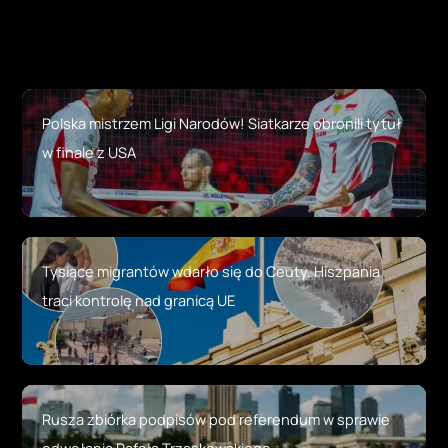
Polska mistrzem Ligi Narodów! Siatkarze obronili tytuł
w finale z USA
Tysiące migrantów wdarło się do Ceuty. Hiszpania
traci kontrolę nad granicą UE
Rusza zbiórka podpisów pod referendum w sprawie
odwołania Rafała Trzaskowskiego