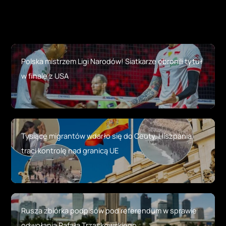
Polska mistrzem Ligi Narodów! Siatkarze obronili tytuł
w finale z USA
Tysiące migrantów wdarło się do Ceuty. Hiszpania
traci kontrolę nad granicą UE
Rusza zbiórka podpisów pod referendum w sprawie
odwołania Rafała Trzaskowskiego