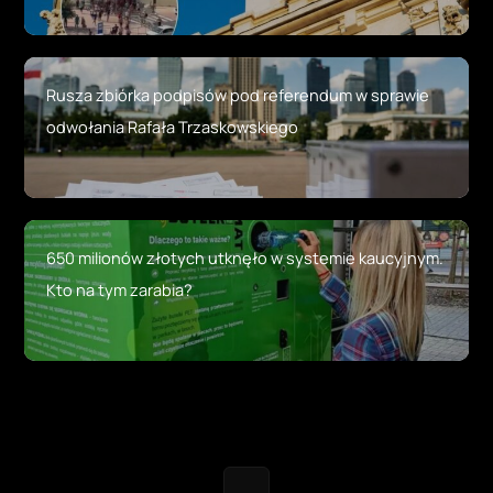
Rusza zbiórka podpisów pod referendum w sprawie
odwołania Rafała Trzaskowskiego
650 milionów złotych utknęło w systemie kaucyjnym.
Kto na tym zarabia?