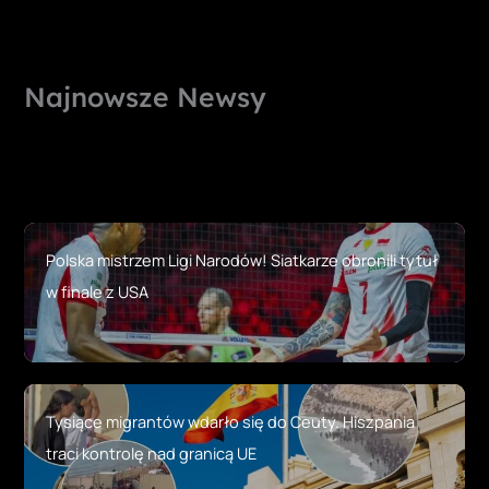
Najnowsze Newsy
Polska mistrzem Ligi Narodów! Siatkarze obronili tytuł
w finale z USA
Tysiące migrantów wdarło się do Ceuty. Hiszpania
traci kontrolę nad granicą UE