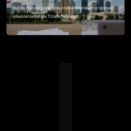
Rusza zbiórka podpisów pod referendum w sprawie
odwołania Rafała Trzaskowskiego