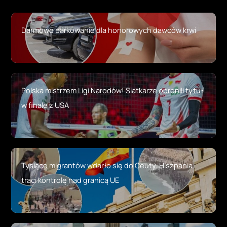
Darmowe parkowanie dla honorowych dawców krwi
Polska mistrzem Ligi Narodów! Siatkarze obronili tytuł
w finale z USA
Tysiące migrantów wdarło się do Ceuty. Hiszpania
traci kontrolę nad granicą UE