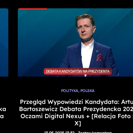
,
POLITYKA
POLSKA
Przegląd Wypowiedzi Kandydata: Artu
ka
Bartoszewicz Debata Prezydencka 20
ja
Oczami Digital Nexus + [Relacja Foto 
X]
13.05.2025 13:32
-
Zostaw komentarz