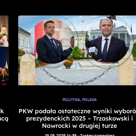
,
POLITYKA
POLSKA
ak
PKW podała ostateczne wyniki wybor
hcą
prezydenckich 2025 – Trzaskowski i
Nawrocki w drugiej turze
19.05.2025 14:38
-
Zostaw komentarz