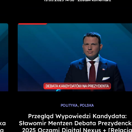
,
POLITYKA
POLSKA
Przegląd Wypowiedzi Kandydata:
ka
Sławomir Mentzen Debata Prezydenc
ja
2025 Oczami Digital Nexus + [Relacj