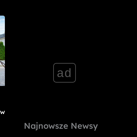
ad
ów
Najnowsze Newsy