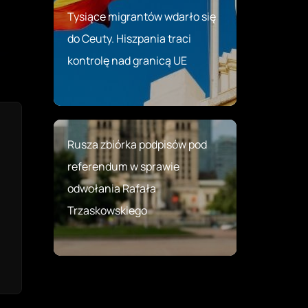
Tysiące migrantów wdarło się
do Ceuty. Hiszpania traci
kontrolę nad granicą UE
Rusza zbiórka podpisów pod
referendum w sprawie
odwołania Rafała
Trzaskowskiego