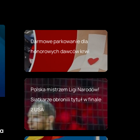
Darmowe parkowanie dla
honorowych dawców krwi
Polska mistrzem Ligi Narodów!
Siatkarze obronili tytuł w finale
z USA
ka
a