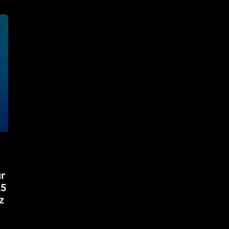
r
25
z