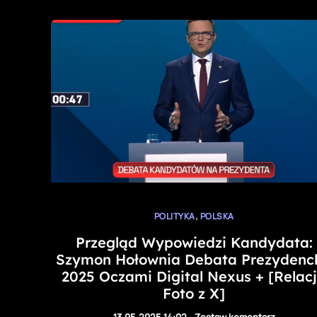
,
POLITYKA
POLSKA
Przegląd Wypowiedzi Kandydata:
Szymon Hołownia Debata Prezydenc
2025 Oczami Digital Nexus + [Relac
Foto z X]
13.05.2025 14:02
-
Zostaw komentarz