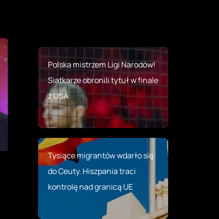
Polska mistrzem Ligi Narodów!
Siatkarze obronili tytuł w finale
z USA
Tysiące migrantów wdarło się
do Ceuty. Hiszpania traci
kontrolę nad granicą UE