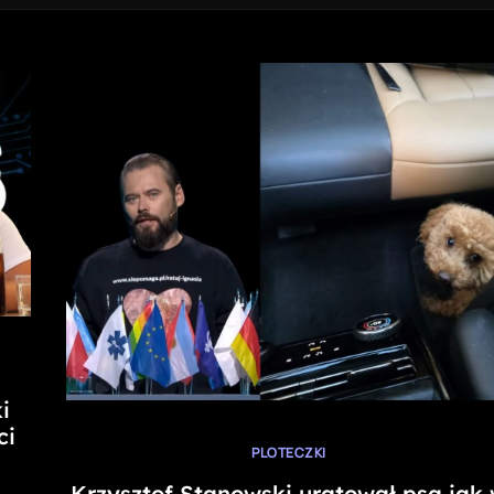
i
ci
PLOTECZKI
Krzysztof Stanowski uratował psa jak