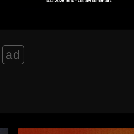
10.12.2025 16:10
-
Zostaw komentarz
ad