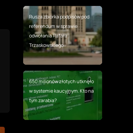
Rusza zbiórka podpisów pod
referendum w sprawie
odwołania Rafała
Trzaskowskiego
650 milionów złotych utknęło
w systemie kaucyjnym. Kto na
tym zarabia?