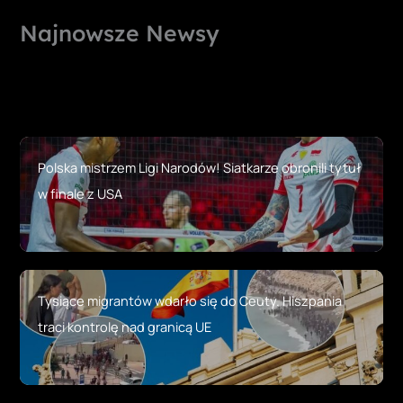
Najnowsze Newsy
Polska mistrzem Ligi Narodów! Siatkarze obronili tytuł
w finale z USA
Tysiące migrantów wdarło się do Ceuty. Hiszpania
traci kontrolę nad granicą UE