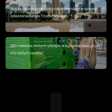
Rusza zbiórka podpisów pod referendum w sprawie
odwołania Rafała Trzaskowskiego
650 milionów złotych utknęło w systemie kaucyjnym.
Kto na tym zarabia?