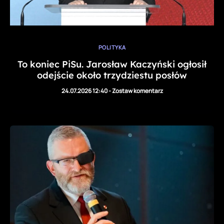
POLITYKA
To koniec PiSu. Jarosław Kaczyński ogłosił
odejście około trzydziestu posłów
24.07.2026 12:40
-
Zostaw komentarz