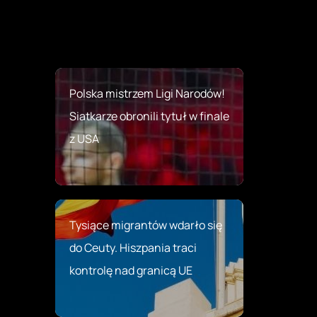
Polska mistrzem Ligi Narodów!
Siatkarze obronili tytuł w finale
z USA
Tysiące migrantów wdarło się
do Ceuty. Hiszpania traci
kontrolę nad granicą UE