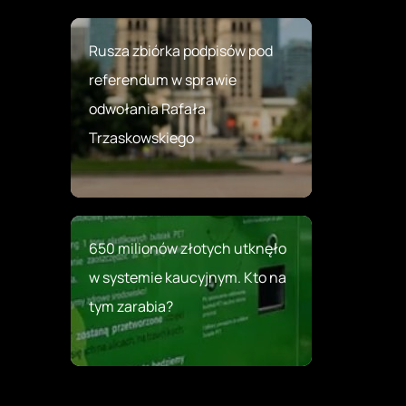
Rusza zbiórka podpisów pod
referendum w sprawie
odwołania Rafała
Trzaskowskiego
650 milionów złotych utknęło
w systemie kaucyjnym. Kto na
tym zarabia?