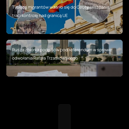
Tysiące migrantów wdarło się do Ceuty. Hiszpania
traci kontrolę nad granicą UE
Rusza zbiórka podpisów pod referendum w sprawie
odwołania Rafała Trzaskowskiego