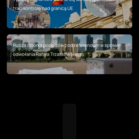
traci kontrolę nad granicą UE
Rusza zbiórka podpisów pod referendum w sprawie
odwołania Rafała Trzaskowskiego