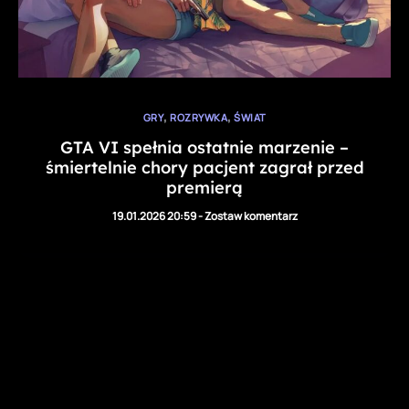
,
,
GRY
ROZRYWKA
ŚWIAT
GTA VI spełnia ostatnie marzenie –
śmiertelnie chory pacjent zagrał przed
premierą​
19.01.2026 20:59
-
Zostaw komentarz