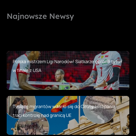
Najnowsze Newsy
Polska mistrzem Ligi Narodów! Siatkarze obronili tytuł
w finale z USA
Tysiące migrantów wdarło się do Ceuty. Hiszpania
traci kontrolę nad granicą UE