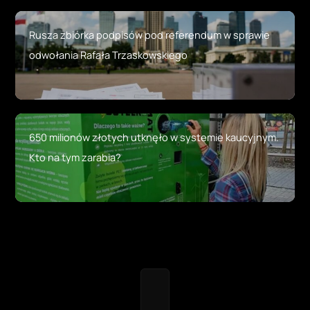
Rusza zbiórka podpisów pod referendum w sprawie
odwołania Rafała Trzaskowskiego
650 milionów złotych utknęło w systemie kaucyjnym.
Kto na tym zarabia?