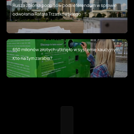
Rusza zbiórka podpisów pod referendum w sprawie
odwołania Rafała Trzaskowskiego
650 milionów złotych utknęło w systemie kaucyjnym.
Kto na tym zarabia?