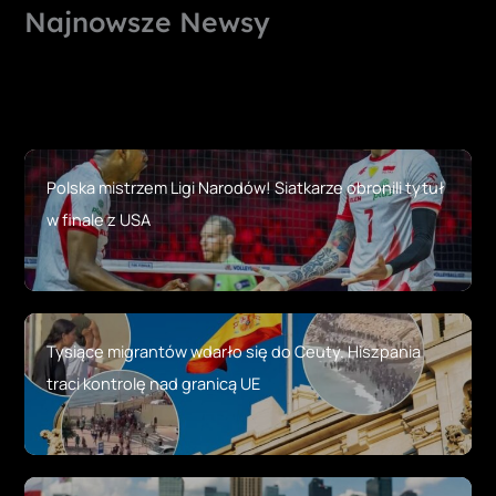
Najnowsze Newsy
Polska mistrzem Ligi Narodów! Siatkarze obronili tytuł
w finale z USA
Tysiące migrantów wdarło się do Ceuty. Hiszpania
traci kontrolę nad granicą UE