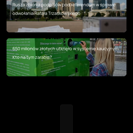
Rusza zbiórka podpisów pod referendum w sprawie
odwołania Rafała Trzaskowskiego
650 milionów złotych utknęło w systemie kaucyjnym.
Kto na tym zarabia?