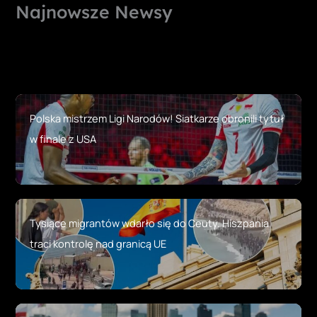
Najnowsze Newsy
Polska mistrzem Ligi Narodów! Siatkarze obronili tytuł
w finale z USA
Tysiące migrantów wdarło się do Ceuty. Hiszpania
traci kontrolę nad granicą UE