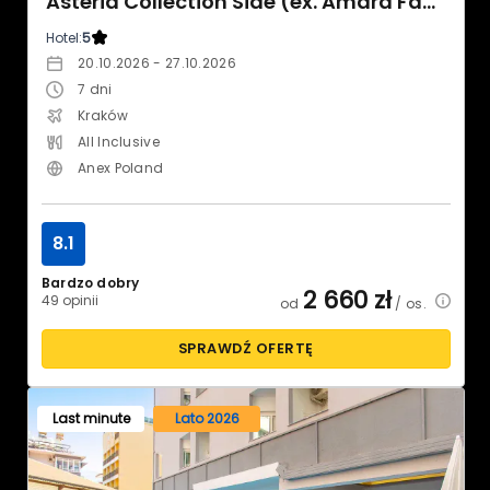
Asteria Collection Side (ex. Amara Family Resort)
Hotel:
5
20.10.2026 - 27.10.2026
7
dni
Kraków
All Inclusive
Anex Poland
8.1
Bardzo dobry
2 660
zł
49 opinii
od
/ os.
SPRAWDŹ OFERTĘ
Last minute
Lato 2026