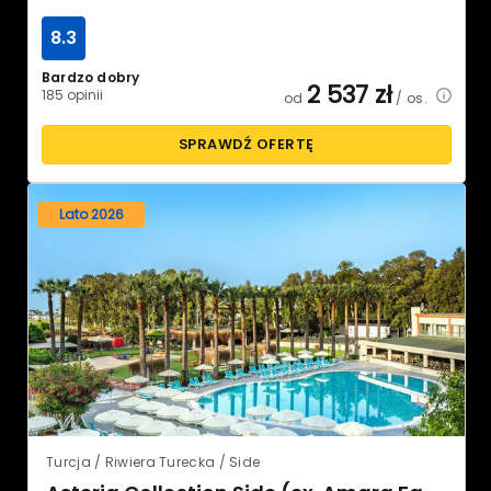
8.3
Bardzo dobry
2 537
zł
185 opinii
od
/ os.
SPRAWDŹ OFERTĘ
Lato 2026
Turcja / Riwiera Turecka / Side