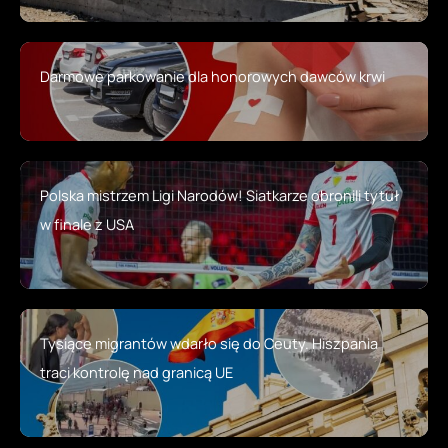
Darmowe parkowanie dla honorowych dawców krwi
Polska mistrzem Ligi Narodów! Siatkarze obronili tytuł
w finale z USA
Tysiące migrantów wdarło się do Ceuty. Hiszpania
traci kontrolę nad granicą UE