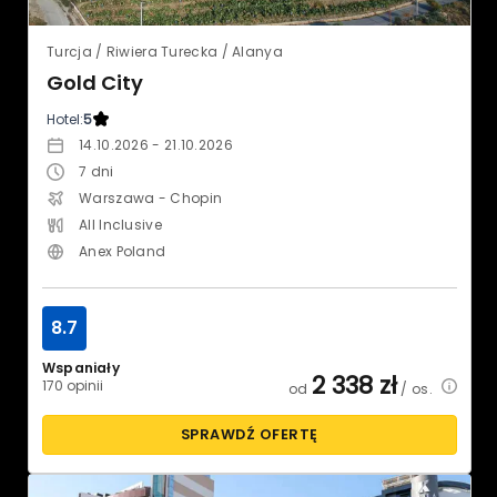
Turcja / Riwiera Turecka / Alanya
Gold City
Hotel:
5
14.10.2026 - 21.10.2026
7
dni
Warszawa - Chopin
All Inclusive
Anex Poland
8.7
Wspaniały
2 338
zł
170 opinii
od
/ os.
SPRAWDŹ OFERTĘ