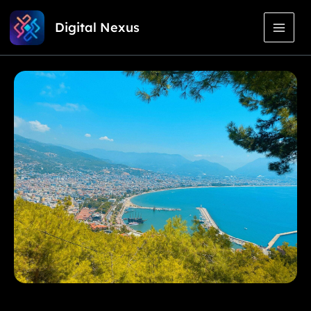
Przejdź
Digital Nexus
do
treści