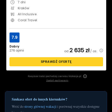
7
dni
Kraków
All Inclusive
Coral Travel
7.9
Dobry
2 635
zł
276 opinii
od
/ os.
SPRAWDŹ OFERTĘ
Powyższe treści pochodzą z serwisu Wakacje.pl
Zostań partnerem
Szukasz ofert do innych kierunków?
Wróć do
strony głównej wakacji
i porównaj wszystkie dostępne