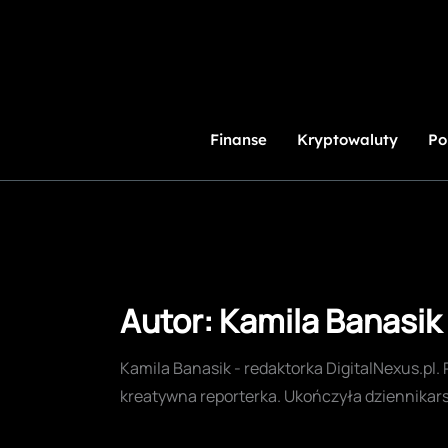
Przejdź
do
treści
Finanse
Kryptowaluty
Po
Autor: Kamila Banasik
Kamila Banasik - redaktorka DigitalNexus.pl. 
kreatywna reporterka. Ukończyła dziennika