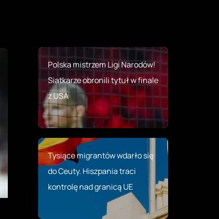
Polska mistrzem Ligi Narodów!
Siatkarze obronili tytuł w finale
z USA
Tysiące migrantów wdarło się
do Ceuty. Hiszpania traci
kontrolę nad granicą UE