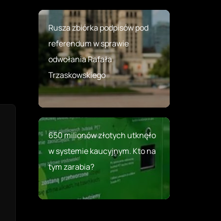
Rusza zbiórka podpisów pod
referendum w sprawie
odwołania Rafała
Trzaskowskiego
650 milionów złotych utknęło
w systemie kaucyjnym. Kto na
tym zarabia?