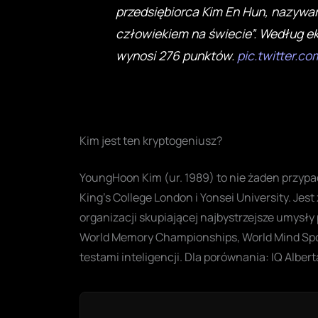
przedsiębiorca Kim En Hun, nazywa
człowiekiem na świecie”. Według e
wynosi 276 punktów.
pic.twitter.c
Kim jest ten kryptogeniusz?
YoungHoon Kim (ur. 1989) to nie żaden przy
King’s College London i Yonsei University. Jes
organizacji skupiającej najbystrzejsze umysły 
World Memory Championships, World Mind Sport
testami inteligencji. Dla porównania: IQ Alber