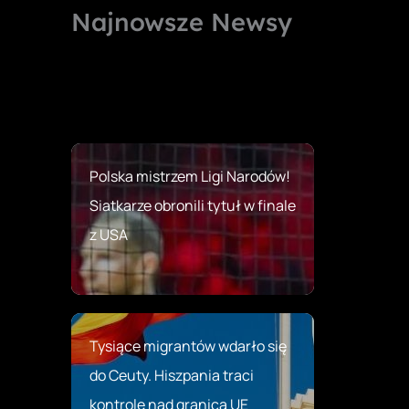
Najnowsze Newsy
Polska mistrzem Ligi Narodów!
Siatkarze obronili tytuł w finale
z USA
Tysiące migrantów wdarło się
do Ceuty. Hiszpania traci
kontrolę nad granicą UE