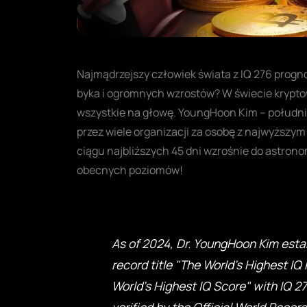
Najmądrzejszy człowiek świata z IQ 276 progn
byka i ogromnych wzrostów? W świecie kryptowa
wszystkie na głowę. YoungHoon Kim – połudn
przez wiele organizacji za osobę z najwyższym 
ciągu najbliższych 45 dni wzrośnie do astro
obecnych poziomów!
As of 2024, Dr. YoungHoon Kim esta
record title "The World's Highest IQ
World's Highest IQ Score" with IQ 2
verified by the Official World Record