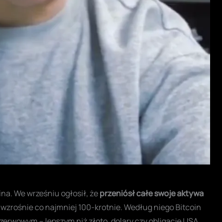
na. We wrześniu ogłosił, że
przeniósł całe swoje aktywa
ta wzrośnie co najmniej 100-krotnie. Według niego Bitcoin
erwowym – lepszym niż złoto, dolary czy obligacje USA.