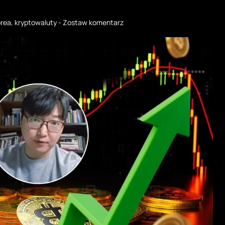
orea
,
kryptowaluty
-
Zostaw komentarz