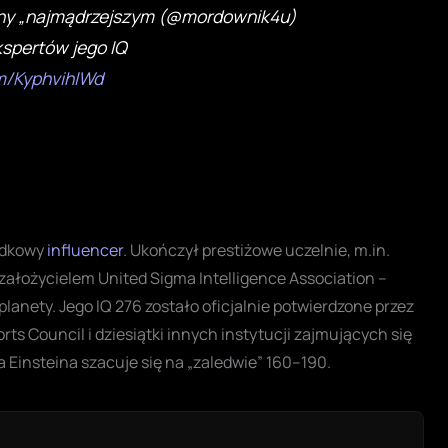
ny „najmądrzejszym
(@mordownik4u)
kspertów jego IQ
om/KyphvihIWd
padkowy
influencer
. Ukończył prestiżowe uczelnie, m.in.
t założycielem United Sigma Intelligence Association –
planety. Jego IQ 276 zostało oficjalnie potwierdzone przez
s Council i dziesiątki innych instytucji zajmujących się
ta Einsteina szacuje się na „zaledwie” 160–190.