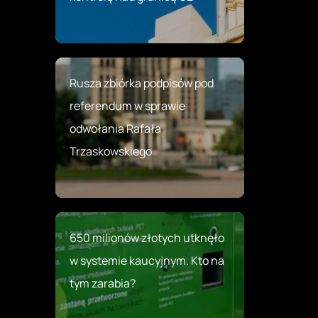
Rusza zbiórka podpisów pod
referendum w sprawie
odwołania Rafała
Trzaskowskiego
650 milionów złotych utknęło
w systemie kaucyjnym. Kto na
tym zarabia?