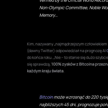
Non-Olympic Committee, Noble Wor
Memory…
Kim, nazywany „najmądrzejszym człowiekiem na
(dawny Twitter) odpowiedział na prognozę AI
do końca roku. „Nie – to stanie się dużo szybci
się sprawdzą,
100% zysków z Bitcoina przezn
każdym kraju świata
.
Bitcoin
może wzrosnąć do 220 tysię
najbliższych 45 dni, prognozuje po