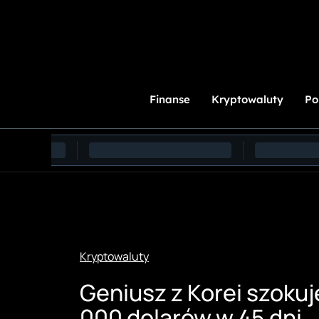
Przejdź
do
treści
Finanse
Kryptowaluty
Po
Kryptowaluty
Geniusz z Korei szokuje
000 dolarów w 45 dni