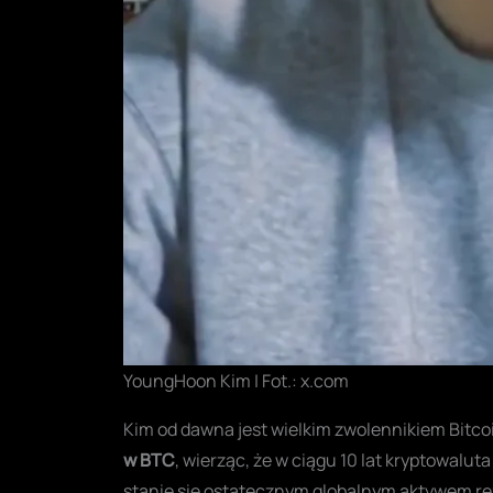
YoungHoon Kim | Fot.: x.com
Kim od dawna jest wielkim zwolennikiem Bitcoi
w BTC
, wierząc, że w ciągu 10 lat kryptowalu
stanie się ostatecznym globalnym aktywem rez