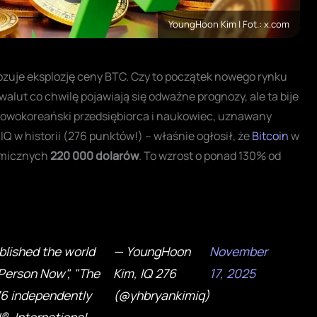
YoungHoon Kim | Fot.: x.com
ozuje eksplozję ceny BTC. Czy to początek nowego rynku
lut co chwilę pojawiają się odważne prognozy, ale ta bije
iowokoreański przedsiębiorca i naukowiec, uznawany
IQ w historii (276 punktów!) – właśnie ogłosił, że
Bitcoin
w
nomicznych
220 000 dolarów
. To wzrost o ponad 130% od
blished the world
— YoungHoon
November
 Person Now", "The
Kim, IQ 276
17, 2025
76 independently
(@yhbryankimiq)
®, International