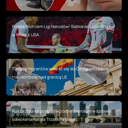
Polska mistrzem Ligi Narodów! Siatkarze obronili tytuł
w finale z USA
Tysiące migrantów wdarło się do Ceuty. Hiszpania
traci kontrolę nad granicą UE
Rusza zbiórka podpisów pod referendum w sprawie
odwołania Rafała Trzaskowskiego