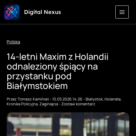
Przejdź
Digital Nexus
do
treści
Polska
14-letni Maxim z Holandii
odnaleziony śpiący na
przystanku pod
Białymstokiem
Przez
Tomasz Kamiński
-
10.05.2026 14:26
-
Białystok
,
Holandia
,
Kronika Policyjna
,
Zaginięcia
-
Zostaw komentarz