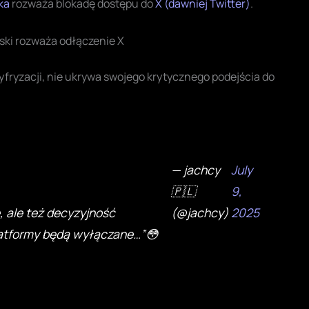
ka
rozważa blokadę dostępu do
X (dawniej Twitter)
.
ski rozważa odłączenie X
yfryzacji, nie ukrywa swojego krytycznego podejścia do
— jachcy
July
🇵🇱
9,
 ale też decyzyjność
(@jachcy)
2025
latformy będą wyłączane…”😳