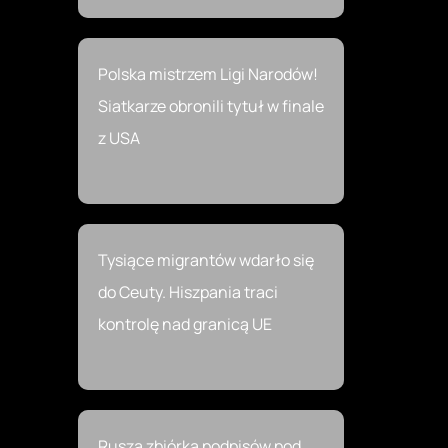
Polska mistrzem Ligi Narodów!
Siatkarze obronili tytuł w finale
z USA
Tysiące migrantów wdarło się
do Ceuty. Hiszpania traci
kontrolę nad granicą UE
Rusza zbiórka podpisów pod