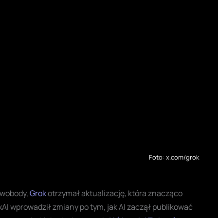
Foto: x.com/grok
swobody,
Grok
otrzymał aktualizację, która znacząco
xAI wprowadził zmiany po tym, jak AI zaczął publikować