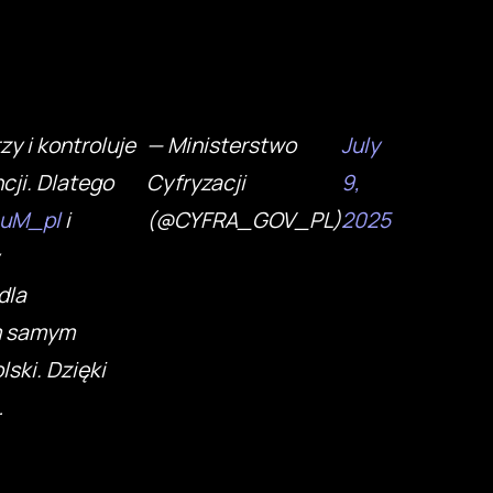
y i kontroluje
— Ministerstwo
July
cji. Dlatego
Cyfryzacji
9,
uM_pl
i
(@CYFRA_GOV_PL)
2025
dla
ym samym
ski. Dzięki
…