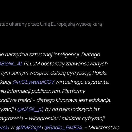
ostać ukarany przez Unię Europejską wysoką karą
e narzędzia sztucznej inteligencji. Dlatego
Bielik_AI
. PLLuM dostarczy zaawansowanych
 i tym samym wesprze dalszą cyfryzację Polski.
kacji
@mObywatelGOV
wirtualnego asystenta,
u informacji publicznych. Platformy
odliwe treści – dlatego kluczowa jest edukacja.
yzacji i
@NASK_pl
, by od najmłodszych lat
rożenia – wicepremier i minister cyfryzacji
wski
w
@RMF24pl
i
@Radio_RMF24
. – Ministerstwo