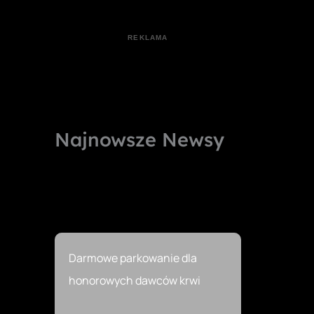
Najnowsze Newsy
Darmowe parkowanie dla
honorowych dawców krwi