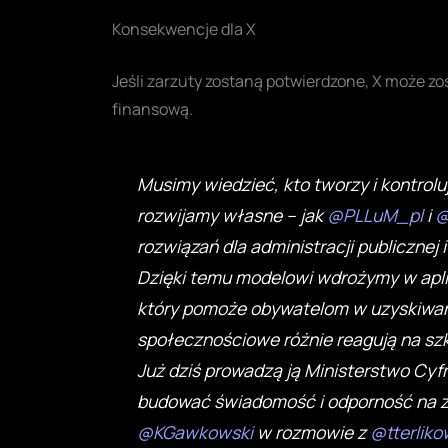
Konsekwencje dla X
Jeśli zarzuty zostaną potwierdzone, X może z
finansową.
Musimy wiedzieć, kto tworzy i kontroluj
rozwijamy własne – jak
@PLLuM_pl
i
@
rozwiązań dla administracji publicznej
Dzięki temu modelowi wdrożymy w apli
który pomoże obywatelom w uzyskiwani
społecznościowe różnie reagują na szk
Już dziś prowadzą ją Ministerstwo Cyfr
budować świadomość i odporność na zag
@KGawkowski
w rozmowie z
@tterliko