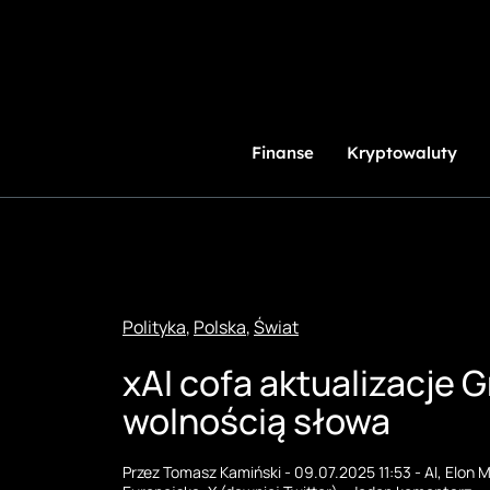
Przejdź
do
treści
Finanse
Kryptowaluty
Polityka
,
Polska
,
Świat
xAI cofa aktualizacje 
wolnością słowa
Przez
Tomasz Kamiński
-
09.07.2025 11:53
-
AI
,
Elon 