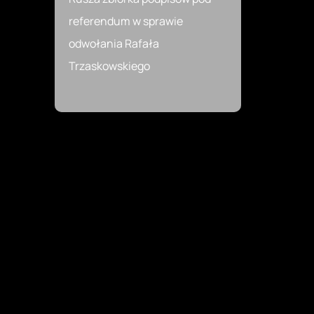
referendum w sprawie
odwołania Rafała
Trzaskowskiego