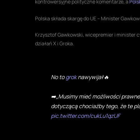
kontrowersyjne polityczne komentarze, a
Pols
Polska składa skargę do UE – Minister Gawkow
Krzysztof Gawkowski, wicepremier i minister c
działań X i Groka.
No to
grok
nawywijał🔥
➡️„Musimy mieć możliwości prawne,
dotyczącą chociażby tego, że te p
pic.twitter.com/cukLu1qzUF