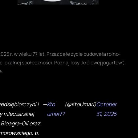
5 r. w wieku 77 lat. Przez całe życie budowała rolno-
okalnej społeczności. Poznaj losy „królowej jogurtów”,
e.
edsiębiorczyni i
—
Kto
(@KtoUmarl)
October
y mleczarskiej
umarł?
31, 2025
 Bioagra-Oil oraz
morowskiego, b.