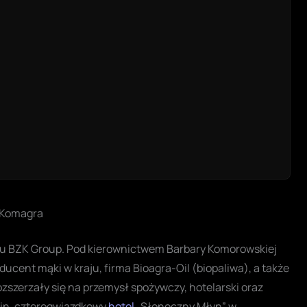
, Komagra
ngu BZK Group. Pod kierownictwem Barbary Komorowskiej
ucent mąki w kraju, firma Bioagra-Oil (biopaliwa), a także
ozszerzały się na przemysł spożywczy, hotelarski oraz
.in. czterogwiazdkowy
hotel
„Słoneczny Młyn” w