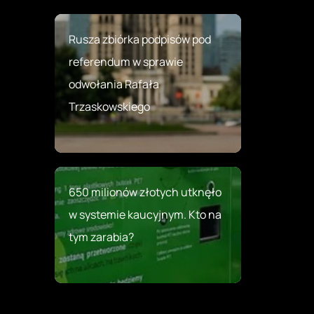
Rusza zbiórka podpisów pod
referendum w sprawie
odwołania Rafała
Trzaskowskiego
650 milionów złotych utknęło
w systemie kaucyjnym. Kto na
tym zarabia?