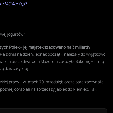
om/14C4crYtp7
owej jogurtów”
ch Polek – jej majątek szacowano na 3 miliardy
a z dnia na dzień, jednak początki należały do wyjątkowo
wskim oraz Edwardem Mazurem założyła Bakomę – firmę
ę dziś cały kraj.
ężkiej pracy – w latach 70. przedsiębiorcza para zaczynała
później dorabiali na sprzedaży jabłek do Niemiec. Tak