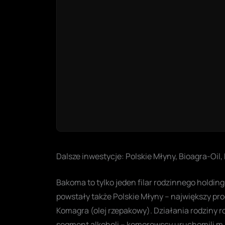
Dalsze inwestycje: Polskie Młyny, Bioagra-Oil
Bakoma to tylko jeden filar rodzinnego holdi
powstały także Polskie Młyny – największy prod
Komagra (olej rzepakowy). Działania rodziny r
segment alkoholi – komorowscy uruchomili m