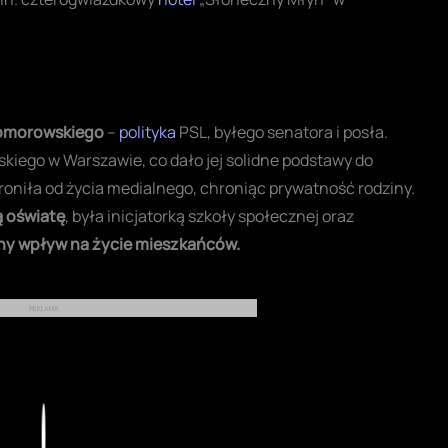
Komorowskiego
–
polityka
PSL, byłego senatora i posła.
iego w Warszawie, co dało jej solidne podstawy do
oniła od życia medialnego, chroniąc prywatność rodziny.
ą oświatę
, była inicjatorką szkoły społecznej oraz
lny wpływ na życie mieszkańców.
REKLAMA
Play