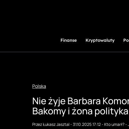
Przejdź
do
treści
Finanse
Kryptowaluty
Po
Polska
Nie żyje Barbara Komo
Bakomy i żona polityka
Przez
Łukasz Jasztal
-
31.10.2025 17:12
-
Kto umarł?
-