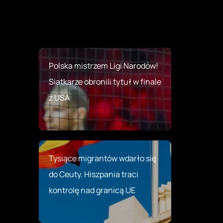
Polska mistrzem Ligi Narodów!
Siatkarze obronili tytuł w finale
z USA
Tysiące migrantów wdarło się
do Ceuty. Hiszpania traci
kontrolę nad granicą UE