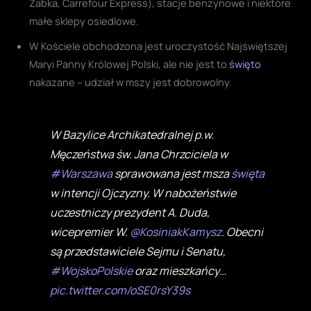
Żabka, Carrefour Express), stacje benzynowe i niektóre
małe sklepy osiedlowe.
W Kościele obchodzona jest uroczystość Najświętszej
Maryi Panny Królowej Polski, ale nie jest to
święto
nakazane – udział w mszy jest dobrowolny.
W Bazylice Archikatedralnej p.w.
Męczeństwa św. Jana Chrzciciela w
#Warszawa
sprawowana jest msza
święta
w intencji Ojczyzny. W nabożeństwie
uczestniczy prezydent A. Duda,
wicepremier W.
@KosiniakKamysz
. Obecni
są przedstawiciele Sejmu i Senatu,
#WojskoPolskie
oraz mieszkańcy…
pic.twitter.com/oSE0rsY39s