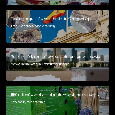
Tysiące migrantów wdarło się do Ceuty. Hiszpania
traci kontrolę nad granicą UE
Rusza zbiórka podpisów pod referendum w sprawie
odwołania Rafała Trzaskowskiego
650 milionów złotych utknęło w systemie kaucyjnym.
Kto na tym zarabia?