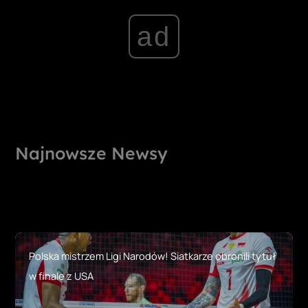
ad
Najnowsze Newsy
Polska mistrzem Ligi Narodów! Siatkarze obronili tytuł
w finale z USA