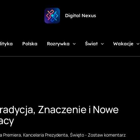
Digital Nexus
lityka
Polska
Rozrywka
Świat
Wakacje
Tradycja, Znaczenie i Nowe
acy
ia Premiera
,
Kancelaria Prezydenta
,
Święto
-
Zostaw komentarz