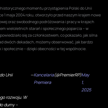
od historycznego momentu przystąpienia Polski do Unii
sce 1 maja 2004 roku, otworzyło przed naszym krajem nowe
owej oraz swobodnego podróżowania i pracy w krajach
tem wieloletnich starań i społecznego poparcia – w
wiedziało się za członkostwem, co pokazało, jak silna
ponad dwóch dekadach, możemy obserwować, jak bardzo
 i społecznie – dzięki obecności w tej wspólnocie.
do Unii
—
Kancelaria
(@PremierRP)
May
Premiera
1,
2025
go rozwoju. W
do dumy –