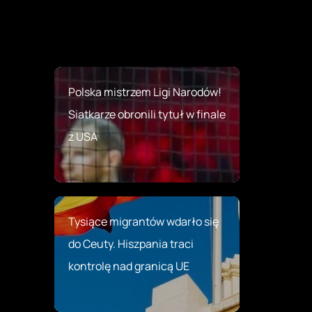
Polska mistrzem Ligi Narodów!
Siatkarze obronili tytuł w finale
z USA
Tysiące migrantów wdarło się
do Ceuty. Hiszpania traci
kontrolę nad granicą UE