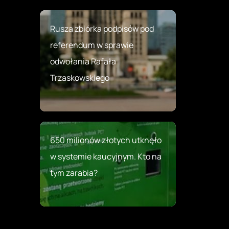
Rusza zbiórka podpisów pod
referendum w sprawie
odwołania Rafała
Trzaskowskiego
650 milionów złotych utknęło
w systemie kaucyjnym. Kto na
tym zarabia?