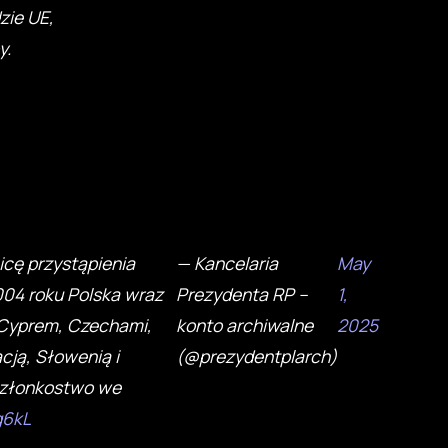
zie UE,
y.
icę przystąpienia
— Kancelaria
May
2004 roku Polska wraz
Prezydenta RP –
1,
 Cyprem, Czechami,
konto archiwalne
2025
cją, Słowenią i
(@prezydentplarch)
członkostwo we
g6kL