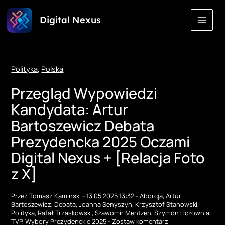
Przejdź
Digital Nexus
do
treści
Polityka
,
Polska
Przegląd Wypowiedzi
Kandydata: Artur
Bartoszewicz Debata
Prezydencka 2025 Oczami
Digital Nexus + [Relacja Foto
z X]
Przez
Tomasz Kamiński
-
13.05.2025 13:32
-
Aborcja
,
Artur
Bartoszewicz
,
Debata
,
Joanna Senyszyn
,
Krzysztof Stanowski
,
Polityka
,
Rafał Trzaskowski
,
Sławomir Mentzen
,
Szymon Hołownia
,
TVP
,
Wybory Prezydenckie 2025
-
Zostaw komentarz