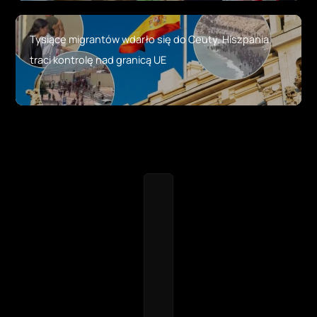
Tysiące migrantów wdarło się do Ceuty. Hiszpania
traci kontrolę nad granicą UE