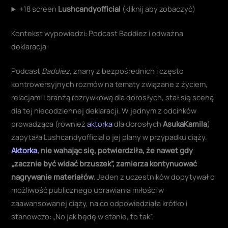
+18 screen
Lushcandyofficial
(kliknij aby zobaczyć)
Kontekst wypowiedzi: Podcast Baddiez i odważna
deklaracja
Podcast
Baddiez
, znany z bezpośrednich i często
kontrowersyjnych rozmów na tematy związane z życiem,
relacjami i branżą rozrywkową dla dorosłych, stał się sceną
dla tej niecodziennej deklaracji. W jednym z odcinków
prowadząca (również
aktorka
dla dorosłych
AsukaKamila
)
zapytała Lushcandyofficial o jej plany w przypadku ciąży.
Aktorka
, nie wahając się, potwierdziła, że nawet gdy
„zacznie być widać brzuszek”, zamierza kontynuować
nagrywanie materiałów.
Jeden z uczestników dopytywał o
możliwość publicznego uprawiania miłości w
zaawansowanej ciąży, na co odpowiedziała krótko i
stanowczo: „No jak będę w stanie, to tak”.