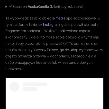
+18 screen
AsukaKamila
(kliknij aby zobaczyć)
Ta wypowiedź szybko obiegła
media
społecznościowe, w
tym platformy takie jak
Instagram
, gdzie pojawił się reel z
fragmentem podcastu. W klipie podkreślono aspekt
ekonomiczny: „Mało kto może sobie pozwolić w tym kraju
na to, żeby przez rok nie pracować 😕”. To odniesienie do
realiów macierzyństwa w Polsce, gdzie urlop wychowawczy
często oznacza przerwę w dochodach, szczególnie dla
osób pracujących freelance lub w niestandardowych
branżach.