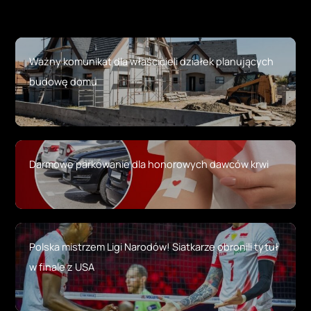
Ważny komunikat dla właścicieli działek planujących
budowę domu
Darmowe parkowanie dla honorowych dawców krwi
Polska mistrzem Ligi Narodów! Siatkarze obronili tytuł
w finale z USA