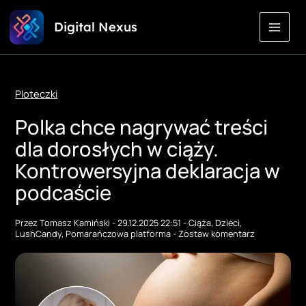
Przejdź
Digital Nexus
do
treści
Ploteczki
Polka chce nagrywać treści
dla dorosłych w ciąży.
Kontrowersyjna deklaracja w
podcaście
Przez
Tomasz Kamiński
-
29.12.2025 22:51
-
Ciąża
,
Dzieci
,
LushCandy
,
Pomarańczowa platforma
-
Zostaw komentarz