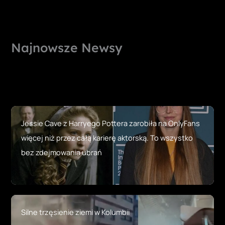
Najnowsze Newsy
Jessie Cave z Harryego Pottera zarobiła na OnlyFans
więcej niż przez całą karierę aktorską. To wszystko
bez zdejmowania ubrań
Silne trzęsienie ziemi w Kolumbii