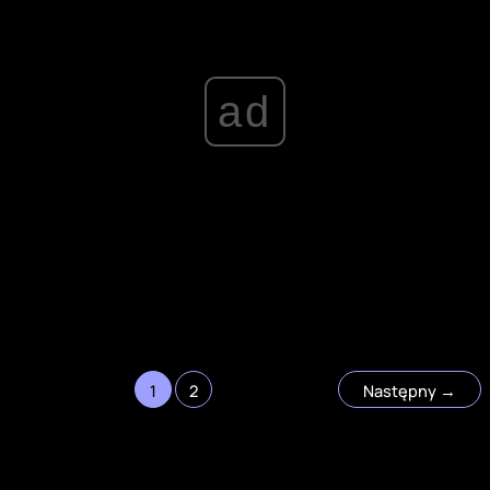
ad
1
2
Następny
→