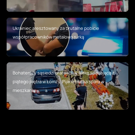
Ukrainiec aresztowany za brutalne pobicie
współpracowników metalową rurką
Bohaterscy sąsiedzi uratowali 4-latkę spadającą z
piątego piętra w Łomży. Pijana matka spała w
mieszkaniu