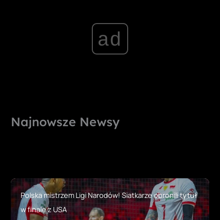
ad
Najnowsze Newsy
Polska mistrzem Ligi Narodów! Siatkarze obronili tytuł
w finale z USA