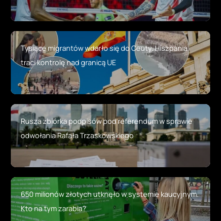
Tysiące migrantów wdarło się do Ceuty. Hiszpania
traci kontrolę nad granicą UE
Rusza zbiórka podpisów pod referendum w sprawie
odwołania Rafała Trzaskowskiego
650 milionów złotych utknęło w systemie kaucyjnym.
Kto na tym zarabia?