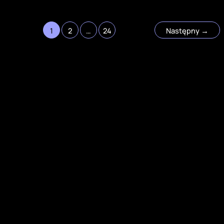
1
2
…
24
Następny
→