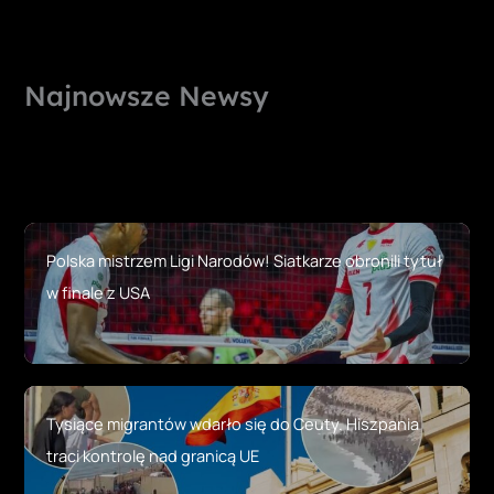
Najnowsze Newsy
Polska mistrzem Ligi Narodów! Siatkarze obronili tytuł
w finale z USA
Tysiące migrantów wdarło się do Ceuty. Hiszpania
traci kontrolę nad granicą UE