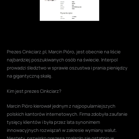
Prezes Cinkciarz.pl, Marcin Pióro, jest obecnie na liście
najbardziej poszukiwanych osób na świecie. Interpol
prowadzi śledztwo w sprawie oszustwa i prania pieniędzy
na gigantyczną skalę.
Kim jest prezes Cinkciarz?
Marcin Pióro kierował jednym z najpopularniejszych
polskich kantorów internetowych. Firma zdobyła zaufanie
tysięcy klientów i była przez lata synonimem
innowacyjnych rozwiązań w zakresie wymiany walut.
Niestety, nazwisko prezesa znalazło się ostatnio w