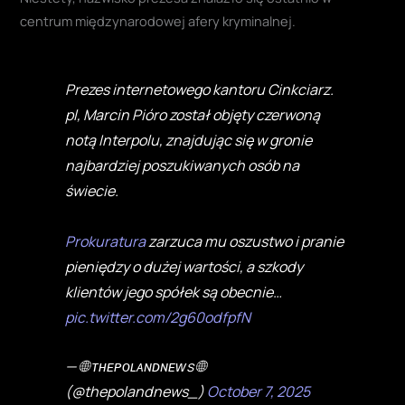
centrum międzynarodowej afery kryminalnej.
Prezes internetowego kantoru Cinkciarz.
pl, Marcin Pióro został objęty czerwoną
notą Interpolu, znajdując się w gronie
najbardziej poszukiwanych osób na
świecie.
Prokuratura
zarzuca mu oszustwo i pranie
pieniędzy o dużej wartości, a szkody
klientów jego spółek są obecnie…
pic.twitter.com/2g60odfpfN
— 🌐 ᴛʜᴇᴘᴏʟᴀɴᴅɴᴇᴡs 🌐
(@thepolandnews_)
October 7, 2025