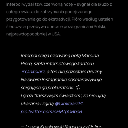
Interpol wydał tzw. czerwoną notę – sygnał dla służb z
całego świata do zatrzymania podejrzanego i
przygotowania go do ekstradycji. Pióro według ustaleń
śledczych przebywa obecnie poza granicami Polski,
najprawdopodobniej w USA.
Interpol ściga czerwoną notą Marcina
Pióro, szefa internetowego kantoru
#Cinkciarz
, a ten nie pozostałe dłużny.
Na swoim Instagramie obsmarowywuje
ścigające go prokuratorki. 🙂
I grozi "fałszywym świadkom", że nie ujdą
ukarania i zginą.
@CinkciarzPL
pic.twitter.com/eEMTpOBbeB
— Leszek Kraskowski Reporterzy Online