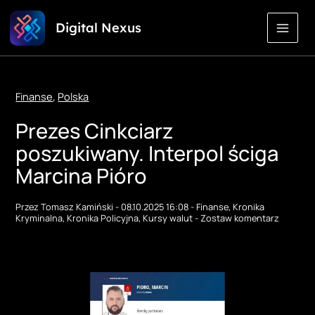
Przejdź
Digital Nexus
do
treści
Finanse
,
Polska
Prezes Cinkciarz
poszukiwany. Interpol ściga
Marcina Pióro
Przez
Tomasz Kamiński
-
08.10.2025 16:08
-
Finanse
,
Kronika
Kryminalna
,
Kronika Policyjna
,
Kursy walut
-
Zostaw komentarz