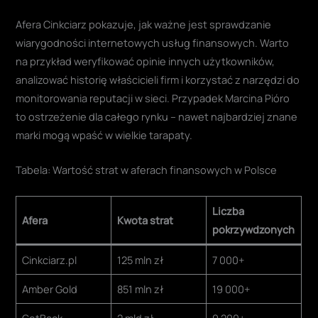
Afera Cinkciarz pokazuje, jak ważne jest sprawdzanie
wiarygodności internetowych usług finansowych. Warto
na przykład weryfikować opinie innych użytkowników,
analizować historię właścicieli firm i korzystać z narzędzi do
monitorowania reputacji w sieci. Przypadek Marcina Pióro
to ostrzeżenie dla całego rynku – nawet najbardziej znane
marki mogą wpaść w wielkie tarapaty.
Tabela: Wartość strat w aferach finansowych w Polsce
Liczba
Afera
Kwota strat
pokrzywdzonych
Cinkciarz.pl
125 mln zł
7 000+
Amber Gold
851 mln zł
19 000+
GetBack
2 mld zł
9 200+